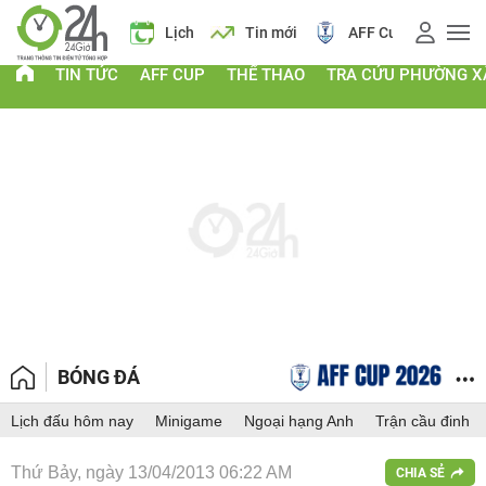
Giá vàng
Lịch
Tin mới
AFF Cup
Điểm chu
TIN TỨC
AFF CUP
THỂ THAO
TRA CỨU PHƯỜNG X
BÓNG ĐÁ
Lịch đấu hôm nay
Minigame
Ngoại hạng Anh
Trận cầu đinh
Thứ Bảy, ngày 13/04/2013 06:22 AM
CHIA SẺ