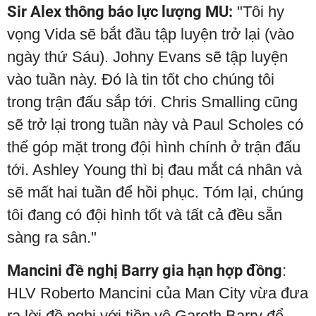
Sir Alex thông báo lực lượng MU:
"Tôi hy
vọng Vida sẽ bắt đầu tập luyện trở lại (vào
ngày thứ Sáu). Johny Evans sẽ tập luyện
vào tuần này. Đó là tin tốt cho chúng tôi
trong trận đấu sắp tới. Chris Smalling cũng
sẽ trở lại trong tuần này và Paul Scholes có
thể góp mặt trong đội hình chính ở trận đấu
tới. Ashley Young thì bị đau mắt cá nhân và
sẽ mất hai tuần để hồi phục. Tóm lại, chúng
tôi đang có đội hình tốt và tất cả đều sẵn
sàng ra sân."
Mancini đề nghị Barry gia hạn hợp đồng
:
HLV Roberto Mancini của Man City vừa đưa
ra lời đề nghị với tiền vệ Gareth Barry để