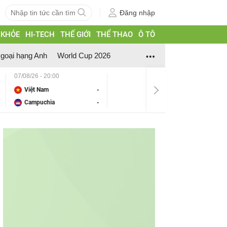
Đăng nhập
 KHỎE
HI-TECH
THẾ GIỚI
THỂ THAO
Ô TÔ
goại hạng Anh
World Cup 2026
07/08/26 - 20:00
Việt Nam
-
Campuchia
-