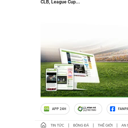
CLB, League Cup...
APP 24H
FANP
TIN TỨC
BÓNG ĐÁ
THẾ GIỚI
AN 