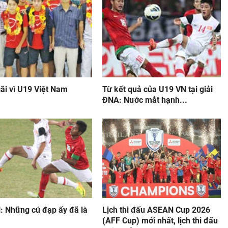
ãi vì U19 Việt Nam
Từ kết quả của U19 VN tại giải
ĐNA: Nước mắt hạnh...
: Những cú đạp ấy đã là
Lịch thi đấu ASEAN Cup 2026
(AFF Cup) mới nhất, lịch thi đấu