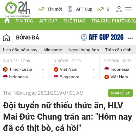
 vàng
Lịch
Tin mới
AFF Cup
Giá vàng
TIN TỨC
AFF CUP
THỂ THAO
TRA CỨU PHƯỜNG X
BÓNG ĐÁ
Lịch đấu hôm nay
Minigame
Ngoại hạng Anh
Trận cầu đinh
31/07/26 - 17:00
31/07/26 - 20:00
03/08/26 - 20:30
Timor-Leste
-
Việt Nam
-
Indonesia
Indonesia
-
Singapore
-
Việt Nam
Thứ Năm, ngày 28/11/2019 07:01 AM
CHIA SẺ
Đội tuyển nữ thiếu thức ăn, HLV
Mai Đức Chung trấn an: "Hôm nay
đã có thịt bò, cá hồi"