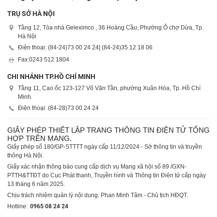
TRỤ SỞ HÀ NỘI
Tầng 12, Tòa nhà Geleximco , 36 Hoàng Cầu, Phường Ô chợ Dừa, Tp.
Hà Nội
Điện thoại: (84-24)
73 00 24 24
| (84-24)
35 12 18 06
Fax:
0243 512 1804
CHI NHÁNH TP.HỒ CHÍ MINH
Tầng 11, Cao ốc 123-127 Võ Văn Tần, phường Xuân Hòa, Tp. Hồ Chí
Minh.
Điện thoại: (84-28)
73 00 24 24
GIẤY PHÉP THIẾT LẬP TRANG THÔNG TIN ĐIỆN TỬ TỔNG
HỢP TRÊN MẠNG.
Giấy phép số 180/GP-STTTT ngày cấp 11/12/2024 - Sở thông tin và truyền
thông Hà Nội.
Giấy xác nhận thông báo cung cấp dịch vụ Mạng xã hội số 89 /GXN-
PTTH&TTĐT do Cục Phát thanh, Truyền hình và Thông tin Điện tử cấp ngày
13 tháng 6 năm 2025.
Chịu trách nhiệm quản lý nội dung: Phan Minh Tâm - Chủ tịch HĐQT.
Hotline:
0965 08 24 24