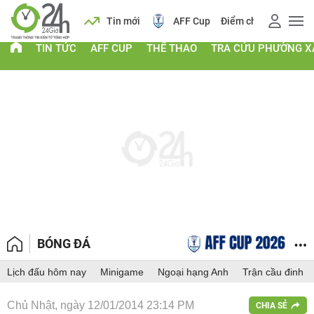
 vàng
Lịch
Tin mới
AFF Cup
Điểm chuẩn 2026
TIN TỨC
AFF CUP
THỂ THAO
TRA CỨU PHƯỜNG X
BÓNG ĐÁ
Lịch đấu hôm nay
Minigame
Ngoại hạng Anh
Trận cầu đinh
Chủ Nhật, ngày 12/01/2014 23:14 PM
CHIA SẺ