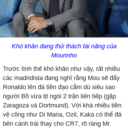
Khó khăn đang thử thách tài năng của
Mourinho
Trước tình thế khó khăn như vậy, rất nhiều
các madridista đang nghĩ rằng Mou sẽ đẩy
Ronaldo lên đá tiền đạo cắm dù siêu sao
người Bồ vừa tịt ngòi 2 trận liên tiếp (gặp
Zaragoza và Dortmund). Với khá nhiều tiền
vệ công như Di Maria, Ozil, Kaka có thể đá
bên cánh trái thay cho CR7, rõ ràng Mr