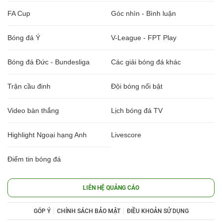
FA Cup
Góc nhìn - Bình luận
Bóng đá Ý
V-League - FPT Play
Bóng đá Đức - Bundesliga
Các giải bóng đá khác
Trận cầu đinh
Đội bóng nổi bật
Video bàn thắng
Lịch bóng đá TV
Highlight Ngoại hạng Anh
Livescore
Điểm tin bóng đá
LIÊN HỆ QUẢNG CÁO
GÓP Ý
CHÍNH SÁCH BẢO MẬT
ĐIỀU KHOẢN SỬ DỤNG