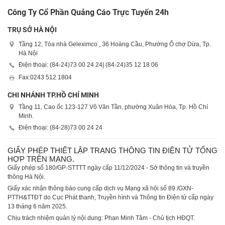
Công Ty Cổ Phần Quảng Cáo Trực Tuyến 24h
TRỤ SỞ HÀ NỘI
Tầng 12, Tòa nhà Geleximco , 36 Hoàng Cầu, Phường Ô chợ Dừa, Tp.
Hà Nội
Điện thoại: (84-24)
73 00 24 24
| (84-24)
35 12 18 06
Fax:
0243 512 1804
CHI NHÁNH TP.HỒ CHÍ MINH
Tầng 11, Cao ốc 123-127 Võ Văn Tần, phường Xuân Hòa, Tp. Hồ Chí
Minh.
Điện thoại: (84-28)
73 00 24 24
GIẤY PHÉP THIẾT LẬP TRANG THÔNG TIN ĐIỆN TỬ TỔNG
HỢP TRÊN MẠNG.
Giấy phép số 180/GP-STTTT ngày cấp 11/12/2024 - Sở thông tin và truyền
thông Hà Nội.
Giấy xác nhận thông báo cung cấp dịch vụ Mạng xã hội số 89 /GXN-
PTTH&TTĐT do Cục Phát thanh, Truyền hình và Thông tin Điện tử cấp ngày
13 tháng 6 năm 2025.
Chịu trách nhiệm quản lý nội dung: Phan Minh Tâm - Chủ tịch HĐQT.