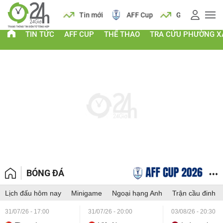
 vàng
Lịch
Tin mới
AFF Cup
Giá vàng
TIN TỨC
AFF CUP
THỂ THAO
TRA CỨU PHƯỜNG X
BÓNG ĐÁ
Lịch đấu hôm nay
Minigame
Ngoại hạng Anh
Trận cầu đinh
31/07/26 - 17:00
31/07/26 - 20:00
03/08/26 - 20:30