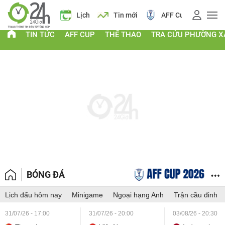
Giá vàng
Lịch
Tin mới
AFF Cup
Giá
TIN TỨC
AFF CUP
THỂ THAO
TRA CỨU PHƯỜNG X
BÓNG ĐÁ
Lịch đấu hôm nay
Minigame
Ngoại hạng Anh
Trận cầu đinh
31/07/26 - 17:00
31/07/26 - 20:00
03/08/26 - 20:30