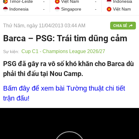
Timor-Leste
-
Việt Nam
-
Indonesia
Indonesia
-
Singapore
-
Việt Nam
Thứ Năm, ngày 11/04/2013 03:44 AM
CHIA SẺ
Barca – PSG: Trái tim dũng cảm
Cup C1 - Champions League 2026/27
Sự kiện:
PSG đã gây ra vô số khó khăn cho Barca dù
phải thi đấu tại Nou Camp.
Bấm đây để xem bài Tường thuật chi tiết
trận đấu!