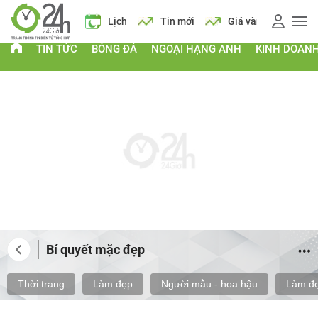
 xăng
Lịch
Tin mới
Giá vàng
Giá xăng
Lịch
TIN TỨC
BÓNG ĐÁ
NGOẠI HẠNG ANH
KINH DOAN
Bí quyết mặc đẹp
Thời trang
Làm đẹp
Người mẫu - hoa hậu
Làm đẹ