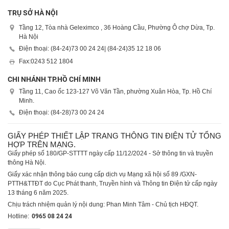
TRỤ SỞ HÀ NỘI
Tầng 12, Tòa nhà Geleximco , 36 Hoàng Cầu, Phường Ô chợ Dừa, Tp.
Hà Nội
Điện thoại: (84-24)
73 00 24 24
| (84-24)
35 12 18 06
Fax:
0243 512 1804
CHI NHÁNH TP.HỒ CHÍ MINH
Tầng 11, Cao ốc 123-127 Võ Văn Tần, phường Xuân Hòa, Tp. Hồ Chí
Minh.
Điện thoại: (84-28)
73 00 24 24
GIẤY PHÉP THIẾT LẬP TRANG THÔNG TIN ĐIỆN TỬ TỔNG
HỢP TRÊN MẠNG.
Giấy phép số 180/GP-STTTT ngày cấp 11/12/2024 - Sở thông tin và truyền
thông Hà Nội.
Giấy xác nhận thông báo cung cấp dịch vụ Mạng xã hội số 89 /GXN-
PTTH&TTĐT do Cục Phát thanh, Truyền hình và Thông tin Điện tử cấp ngày
13 tháng 6 năm 2025.
Chịu trách nhiệm quản lý nội dung: Phan Minh Tâm - Chủ tịch HĐQT.
Hotline:
0965 08 24 24