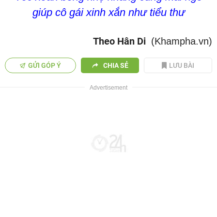
giúp cô gái xinh xắn như tiểu thư
Theo Hân Di
(Khampha.vn)
GỬI GÓP Ý
CHIA SẺ
LƯU BÀI