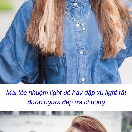
Mái tóc nhuộm light đỏ hay dập xù light rất
được người đẹp ưa chuộng