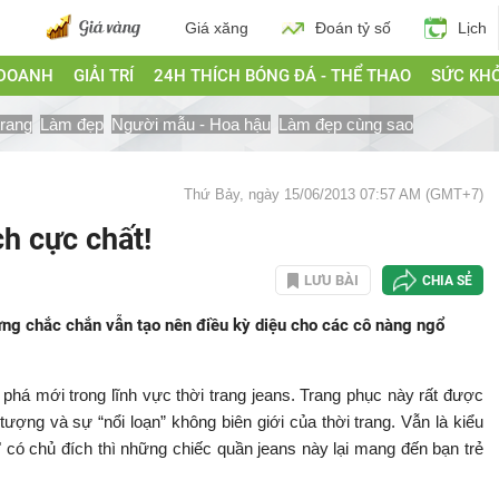
Giá xăng
Đoán tỷ số
Lịch
 DOANH
GIẢI TRÍ
24H THÍCH BÓNG ĐÁ - THỂ THAO
SỨC KH
trang
Làm đẹp
Người mẫu - Hoa hậu
Làm đẹp cùng sao
Thứ Bảy, ngày 15/06/2013 07:57 AM (GMT+7)
ch cực chất!
LƯU BÀI
CHIA SẺ
ưng chắc chắn vẫn tạo nên điều kỳ diệu cho các cô nàng ngổ
phá mới trong lĩnh vực thời trang jeans. Trang phục này rất được
tượng và sự “nổi loạn” không biên giới của thời trang. Vẫn là kiểu
 có chủ đích thì những chiếc quần jeans này lại mang đến bạn trẻ