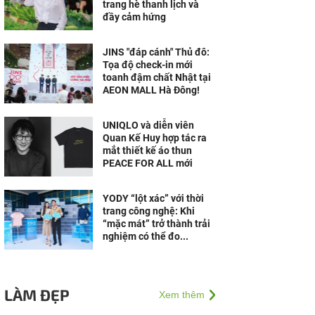
trang hè thanh lịch và
đầy cảm hứng
JINS "đáp cánh" Thủ đô:
Tọa độ check-in mới
toanh đậm chất Nhật tại
AEON MALL Hà Đông!
UNIQLO và diễn viên
Quan Kế Huy hợp tác ra
mắt thiết kế áo thun
PEACE FOR ALL mới
YODY “lột xác” với thời
trang công nghệ: Khi
“mặc mát” trở thành trải
nghiệm có thể đo...
LÀM ĐẸP
Xem thêm