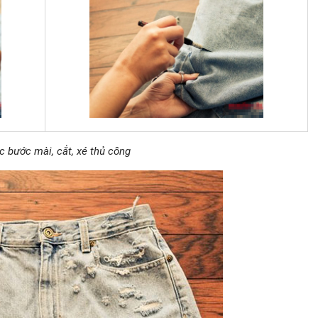
 bước mài, cắt, xé thủ công