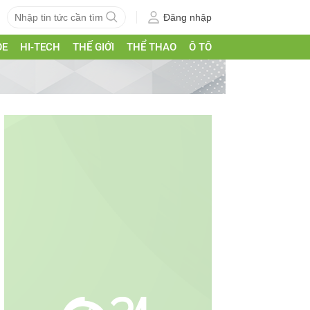
Đăng nhập
ỎE
HI-TECH
THẾ GIỚI
THỂ THAO
Ô TÔ