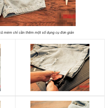
 cũ mèm chỉ cần thêm một số dụng cụ đơn giản