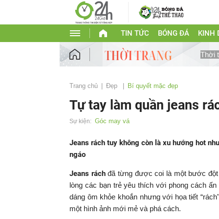
TIN TỨC
BÓNG ĐÁ
KINH
Thời 
Trang chủ
Đẹp
Bí quyết mặc đẹp
Tự tay làm quần jeans rá
Góc may vá
Sự kiện:
Jeans rách tuy không còn là xu hướng hot nh
ngáo
Jeans rách
đã từng được coi là một bước đột 
lòng các bạn trẻ yêu thích với phong cách ấn 
dáng ôm khỏe khoắn nhưng với họa tiết “rách"
một hình ảnh mới mẻ và phá cách.