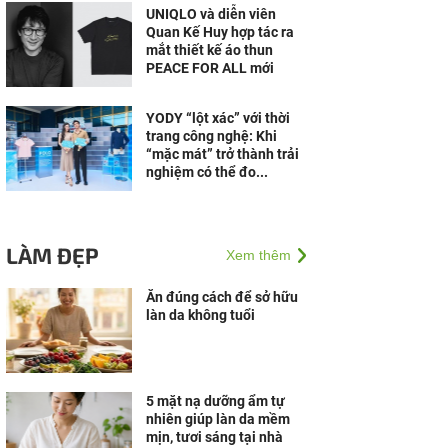
UNIQLO và diễn viên
Quan Kế Huy hợp tác ra
mắt thiết kế áo thun
PEACE FOR ALL mới
YODY “lột xác” với thời
trang công nghệ: Khi
“mặc mát” trở thành trải
nghiệm có thể đo...
LÀM ĐẸP
Xem thêm
Ăn đúng cách để sở hữu
làn da không tuổi
5 mặt nạ dưỡng ẩm tự
nhiên giúp làn da mềm
mịn, tươi sáng tại nhà