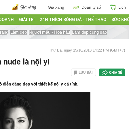
Giá xăng
Đoán tỷ số
Lịch
 DOANH
GIẢI TRÍ
24H THÍCH BÓNG ĐÁ - THỂ THAO
SỨC KH
trang
Làm đẹp
Người mẫu - Hoa hậu
Làm đẹp cùng sao
Thứ Ba, ngày 15/10/2013 14:22 PM (GMT+7)
nude là nội y!
LƯU BÀI
CHIA SẺ
diễn dáng đẹp với thiết kế nội y cá tính.