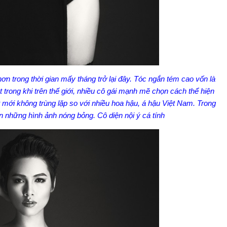
n trong thời gian mấy tháng trở lại đây. Tóc ngắn tém cao vốn là
 trong khi trên thế giới, nhiều cô gái mạnh mẽ chọn cách thể hiện
 mới không trùng lặp so với nhiều hoa hậu, á hậu Việt Nam. Trong
n những hình ảnh nóng bỏng. Cô diện nội ý cá tính