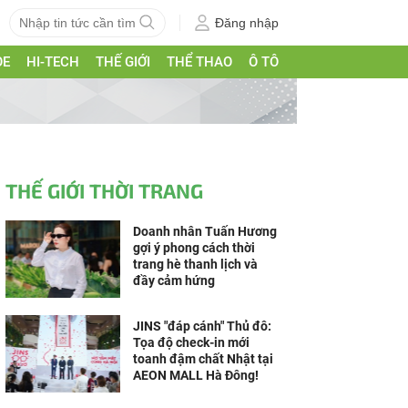
Đăng nhập
ỎE
HI-TECH
THẾ GIỚI
THỂ THAO
Ô TÔ
THẾ GIỚI THỜI TRANG
Doanh nhân Tuấn Hương
gợi ý phong cách thời
trang hè thanh lịch và
đầy cảm hứng
JINS "đáp cánh" Thủ đô:
Tọa độ check-in mới
toanh đậm chất Nhật tại
AEON MALL Hà Đông!