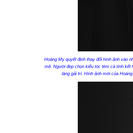
Hoàng My quyết định thay đổi hình ảnh vào n
mẽ. Người đẹp chọn kiểu tóc tém cá tính kết h
làng gải trí. Hình ảnh mới của Hoàng