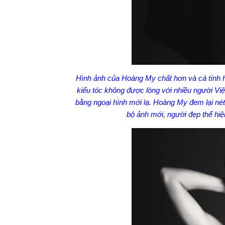
Hình ảnh của Hoàng My chất hơn và cá tính hơ
kiểu tóc không được lòng với nhiều người Việt
bằng ngoại hình mới lạ. Hoàng My đem lại nét
bộ ảnh mới, người đẹp thể hiệ