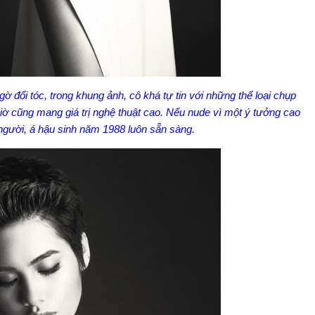
ờ đổi tóc, trong khung ảnh, cô khá tự tin với những thể loại chụp
ờ cũng mang giá trị nghệ thuật cao. Nếu nude vì một ý tưởng cao
 người, á hậu sinh năm 1988 luôn sẵn sàng.