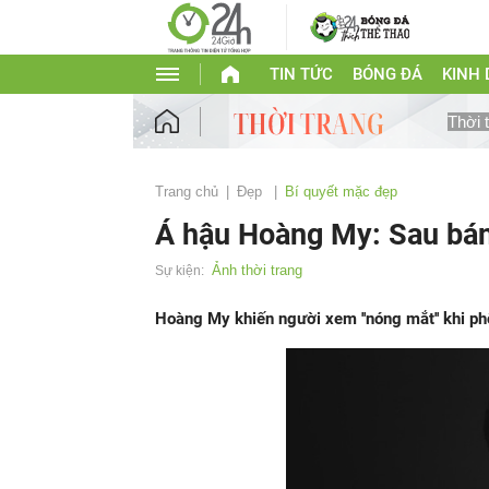
TIN TỨC
BÓNG ĐÁ
KINH
Thời 
Trang chủ
Đẹp
Bí quyết mặc đẹp
Á hậu Hoàng My: Sau bán 
Ảnh thời trang
Sự kiện:
Hoàng My khiến người xem ''nóng mắt'' khi phô 