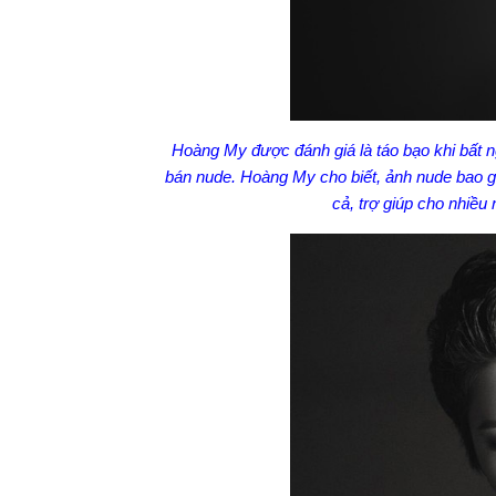
Hoàng My được đánh giá là táo bạo khi bất ng
bán nude. Hoàng My cho biết, ảnh nude bao gi
cả, trợ giúp cho nhiều