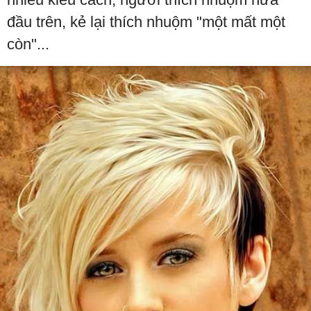
đầu trên, kẻ lại thích nhuộm "một mất một
còn"...