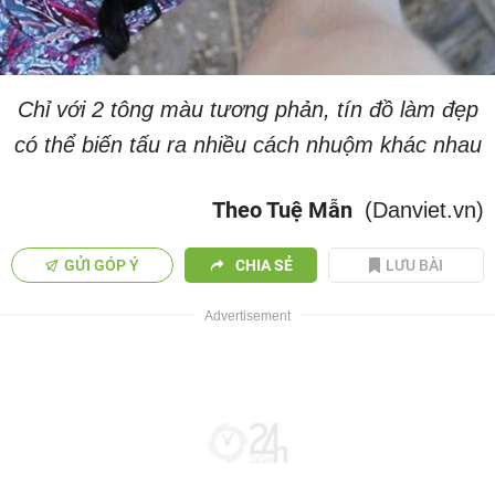
Chỉ với 2 tông màu tương phản, tín đồ làm đẹp
có thể biến tấu ra nhiều cách nhuộm khác nhau
Theo Tuệ Mẫn
(Danviet.vn)
GỬI GÓP Ý
CHIA SẺ
LƯU BÀI