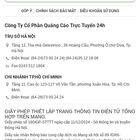
GÓP Ý
CHÍNH SÁCH BẢO MẬT
ĐIỀU KHOẢN SỬ DỤNG
Công Ty Cổ Phần Quảng Cáo Trực Tuyến 24h
TRỤ SỞ HÀ NỘI
Tầng 12, Tòa nhà Geleximco , 36 Hoàng Cầu, Phường Ô chợ Dừa, Tp.
Hà Nội
Điện thoại: (84-24)
73 00 24 24
| (84-24)
35 12 18 06
Fax:
0243 512 1804
CHI NHÁNH TP.HỒ CHÍ MINH
Tầng 11, Cao ốc 123-127 Võ Văn Tần, phường Xuân Hòa, Tp. Hồ Chí
Minh.
Điện thoại: (84-28)
73 00 24 24
GIẤY PHÉP THIẾT LẬP TRANG THÔNG TIN ĐIỆN TỬ TỔNG
HỢP TRÊN MẠNG.
Giấy phép số 180/GP-STTTT ngày cấp 11/12/2024 - Sở thông tin và truyền
thông Hà Nội.
Giấy xác nhận thông báo cung cấp dịch vụ Mạng xã hội số 89 /GXN-