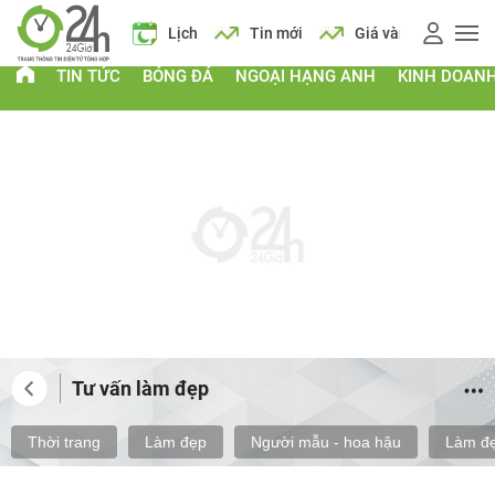
 xăng
Lịch
Tin mới
Giá vàng
Giá xăng
Lịch
TIN TỨC
BÓNG ĐÁ
NGOẠI HẠNG ANH
KINH DOAN
Tư vấn làm đẹp
Thời trang
Làm đẹp
Người mẫu - hoa hậu
Làm đẹ