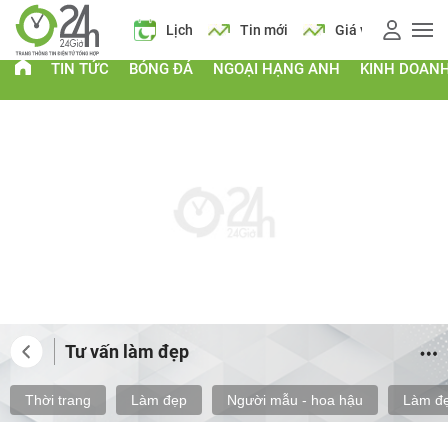
 vàng
Giá xăng
Lịch
Tin mới
Giá vàng
Giá xăng
TIN TỨC
BÓNG ĐÁ
NGOẠI HẠNG ANH
KINH DOAN
Tư vấn làm đẹp
Thời trang
Làm đẹp
Người mẫu - hoa hậu
Làm đẹ