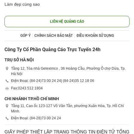
Làm đẹp cùng sao
LIÊN HỆ QUẢNG CÁO
GÓP Ý
CHÍNH SÁCH BẢO MẬT
ĐIỀU KHOẢN SỬ DỤNG
Công Ty Cổ Phần Quảng Cáo Trực Tuyến 24h
TRỤ SỞ HÀ NỘI
Tầng 12, Tòa nhà Geleximco , 36 Hoàng Cầu, Phường Ô chợ Dừa, Tp.
Hà Nội
Điện thoại: (84-24)
73 00 24 24
| (84-24)
35 12 18 06
Fax:
0243 512 1804
CHI NHÁNH TP.HỒ CHÍ MINH
Tầng 11, Cao ốc 123-127 Võ Văn Tần, phường Xuân Hòa, Tp. Hồ Chí
Minh.
Điện thoại: (84-28)
73 00 24 24
GIẤY PHÉP THIẾT LẬP TRANG THÔNG TIN ĐIỆN TỬ TỔNG