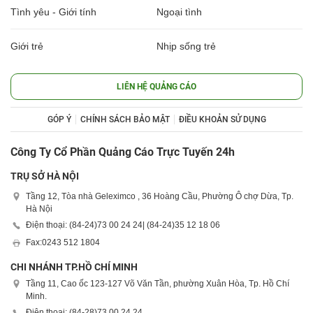
Tình yêu - Giới tính
Ngoại tình
Giới trẻ
Nhịp sống trẻ
LIÊN HỆ QUẢNG CÁO
GÓP Ý
CHÍNH SÁCH BẢO MẬT
ĐIỀU KHOẢN SỬ DỤNG
Công Ty Cổ Phần Quảng Cáo Trực Tuyến 24h
TRỤ SỞ HÀ NỘI
Tầng 12, Tòa nhà Geleximco , 36 Hoàng Cầu, Phường Ô chợ Dừa, Tp.
Hà Nội
Điện thoại: (84-24)
73 00 24 24
| (84-24)
35 12 18 06
Fax:
0243 512 1804
CHI NHÁNH TP.HỒ CHÍ MINH
Tầng 11, Cao ốc 123-127 Võ Văn Tần, phường Xuân Hòa, Tp. Hồ Chí
Minh.
Điện thoại: (84-28)
73 00 24 24