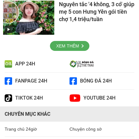
Nguyên tắc '4 không, 3 có' giúp
mẹ 5 con Hưng Yên gói tiền
chợ 1,4 triệu/tuần
XEM THÊM
APP 24H
FANPAGE 24H
BÓNG ĐÁ 24H
TIKTOK 24H
YOUTUBE 24H
CHUYÊN MỤC KHÁC
Trang chủ 24giờ
Chuyện công sở