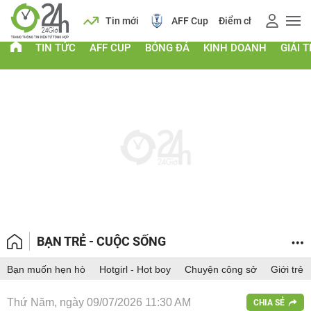
 vàng
Lịch
Tin mới
AFF Cup
Điểm chuẩn 2026
TIN TỨC
AFF CUP
BÓNG ĐÁ
KINH DOANH
GIẢI T
BẠN TRẺ - CUỘC SỐNG
Bạn muốn hẹn hò
Hotgirl - Hot boy
Chuyện công sở
Giới trẻ
Thứ Năm, ngày 09/07/2026 11:30 AM
CHIA SẺ