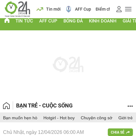
 vàng
Lịch
Tin mới
AFF Cup
Điểm chuẩn 2026
TIN TỨC
AFF CUP
BÓNG ĐÁ
KINH DOANH
GIẢI T
BẠN TRẺ - CUỘC SỐNG
Bạn muốn hẹn hò
Hotgirl - Hot boy
Chuyện công sở
Giới trẻ
Chủ Nhật, ngày 12/04/2026 06:00 AM
CHIA SẺ