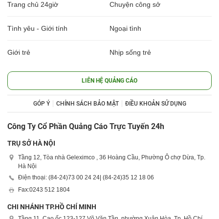
Trang chủ 24giờ
Chuyện công sở
Tình yêu - Giới tính
Ngoại tình
Giới trẻ
Nhịp sống trẻ
LIÊN HỆ QUẢNG CÁO
GÓP Ý
CHÍNH SÁCH BẢO MẬT
ĐIỀU KHOẢN SỬ DỤNG
Công Ty Cổ Phần Quảng Cáo Trực Tuyến 24h
TRỤ SỞ HÀ NỘI
Tầng 12, Tòa nhà Geleximco , 36 Hoàng Cầu, Phường Ô chợ Dừa, Tp.
Hà Nội
Điện thoại: (84-24)
73 00 24 24
| (84-24)
35 12 18 06
Fax:
0243 512 1804
CHI NHÁNH TP.HỒ CHÍ MINH
Tầng 11, Cao ốc 123-127 Võ Văn Tần, phường Xuân Hòa, Tp. Hồ Chí