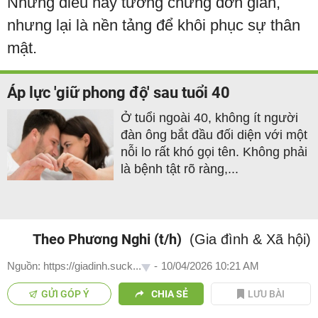
Những điều này tưởng chừng đơn giản,
nhưng lại là nền tảng để khôi phục sự thân
mật.
Áp lực 'giữ phong độ' sau tuổi 40
Ở tuổi ngoài 40, không ít người
đàn ông bắt đầu đối diện với một
nỗi lo rất khó gọi tên. Không phải
là bệnh tật rõ ràng,...
Theo Phương Nghi (t/h)
(Gia đình & Xã hội)
Nguồn: https://giadinh.suck...
-
10/04/2026 10:21 AM
GỬI GÓP Ý
CHIA SẺ
LƯU BÀI