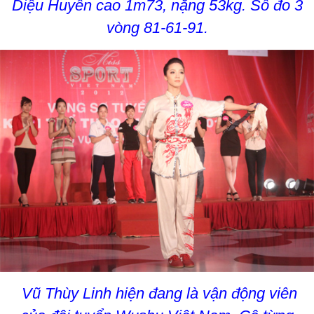
Diệu Huyền cao 1m73, nặng 53kg. Số đo 3
vòng 81-61-91.
Vũ Thùy Linh hiện đang là vận động viên