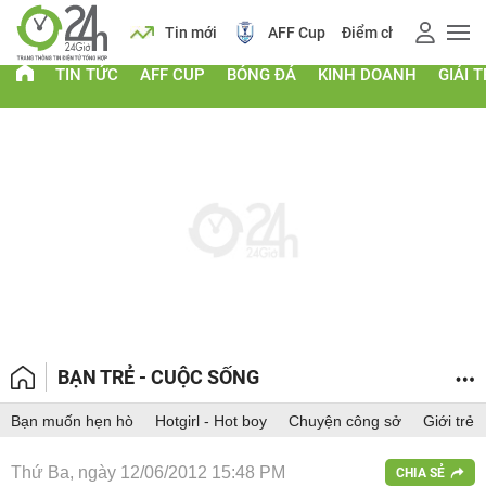
ch
Tin mới
AFF Cup
Điểm chuẩn 2026
Giá vàng
TIN TỨC
AFF CUP
BÓNG ĐÁ
KINH DOANH
GIẢI T
BẠN TRẺ - CUỘC SỐNG
Bạn muốn hẹn hò
Hotgirl - Hot boy
Chuyện công sở
Giới trẻ
Thứ Ba, ngày 12/06/2012 15:48 PM
CHIA SẺ