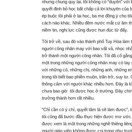
nhưng chung quy lại, tôi không có “duyên” với 
quyết định bỏ học bất chấp cả lời khuyên của b
ép buộc tôi phải ở lại học, ba mẹ đồng ý cho tô
cách nào khác. Nhiều đêm nước mắt cứ âm thầm
niềm tin, nghị lực cũng được hun đúc từ đấy.
Tôi trở về, sau đó vào thành phố Tuy Hòa làm t
người công nhân may với bao vất vả, nhọc nhằn.
trở thành một người công nhân. Tôi đã cố gắng
một trong những người công nhân may có tay n
với những cô, những chị, những anh, những em
trong tôi biết bao phiền muộn, trăn trở, suy tư.
thông cảm với người khác nhiều hơn. Đây là kh
chưa bao giờ tôi được học ở trường. Đây chính
trưởng thành hơn rất nhiều.
“Chỉ cần có ý chí, quyết tâm là sẽ làm được”, 
tôi cũng đã bước đầu thực hiện được mơ ước c
được xem là một trong những nghề thiêng liêng, 
người giáo viên không được coi trọng như trướ