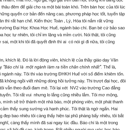
 thâu đêm để giải cho ra một bài toán khó. Trên bàn học của tôi lúc
hững quyển cơ bản đến nâng cao, phương pháp học tốt, tuyển tập
n thì rất hạn chế. Kiến thức Toán , Lý, Hóa tôi nắm rất vững
ào trường Đại Học Khoa Học Huế, ngành báo chí. Bạn bè cứ bảo sao
a học tự nhiên, tôi chỉ im lặng và mỉm cười. Nói thật, tôi cũng
ai, một khi tôi đã quyết định thì ai có nói gì đi nữa, tôi cũng
, khích lệ. Đó là lời động viên, khích lệ của thầy giáo dạy Văn
ầy
“Báo chí là một ngành làm ra tiền chân chính nhất”.
Thế là,
thi ngành này. Tôi thi vào trường ĐHKH Huế với số điểm khiêm tốn.
đã không ngồi viết những dòng hồi tưởng này. Thi trượt đại học, đôi
 tôi vẫn theo đuổi đam mê. Tôi lại xét NV2 vào trường Cao đẳng
g tuyển. Tôi rất vui nhưng lo lắng cũng nhiều lắm. Tôi mơ mộng,
 mình sẽ trở thành một nhà báo, một phóng viên, một phát thanh
ôi cảm thấy sung sướng và hạnh phúc. Tôi thật là ngớ ngẩn. Hai
g đẹp bao nhiêu tôi càng thấy hiện tại phũ phàng bấy nhiêu, tôi bắt
nghĩ, càng thấy mình đã sai ngay lúc đầu. Báo chí là một trong
ợc xã hội đề cao, kính trọng. Rất nhiều người mơ ước học báo