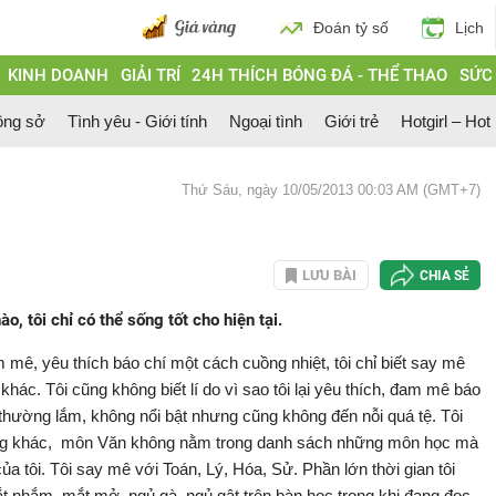
Đoán tỷ số
Lịch
KINH DOANH
GIẢI TRÍ
24H THÍCH BÓNG ĐÁ - THỂ THAO
SỨC
ông sở
Tình yêu - Giới tính
Ngoại tình
Giới trẻ
Hotgirl – Hot
Thứ Sáu, ngày 10/05/2013 00:03 AM (GMT+7)
LƯU BÀI
CHIA SẺ
o, tôi chỉ có thể sống tốt cho hiện tại.
 mê, yêu thích báo chí một cách cuồng nhiệt, tôi chỉ biết say mê
hác. Tôi cũng không biết lí do vì sao tôi lại yêu thích, đam mê báo
 thường lắm, không nổi bật nhưng cũng không đến nỗi quá tệ. Tôi
g khác, môn Văn không nằm trong danh sách những môn học mà
ủa tôi. Tôi say mê với Toán, Lý, Hóa, Sử. Phần lớn thời gian tôi
 nhắm, mắt mở, ngủ gà, ngủ gật trên bàn học trong khi đang đọc