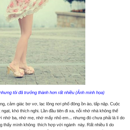
 nhưng tôi đã trưởng thành hơn rất nhiều (Ảnh minh họa)
g, cảm giác bơ vơ, lạc lõng nơi phố đông ồn ào, tấp nập. Cuộc
 ngạt, khó thích nghi. Lần đầu tiên đi xa, nỗi nhớ nhà không thể
ì nhớ ba, nhớ mẹ, nhớ mấy nhỏ em... nhưng đó chưa phải là lí do
àng thấy mình không thích hợp với ngành này. Rất nhiều lí do