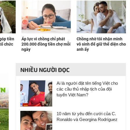
góp tiền
Áp lực vì chồng chỉ phát
Chồng nhờ tôi nhận mình
tổ chức
200.000 đồng tiền chợ mỗi
vô sinh để giữ thể diện cho
ngày
anh ấy
NHIỀU NGƯỜI ĐỌC
Ai là người đặt tên tiếng Việt cho
các cầu thủ nhập tịch của đội
tuyển Việt Nam?
10 năm từ yêu đến cưới của C.
Ronaldo và Georgina Rodríguez