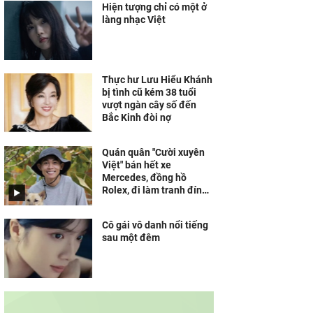
Hiện tượng chỉ có một ở
làng nhạc Việt
Thực hư Lưu Hiểu Khánh
bị tình cũ kém 38 tuổi
vượt ngàn cây số đến
Bắc Kinh đòi nợ
Quán quân "Cười xuyên
Việt" bán hết xe
Mercedes, đồng hồ
Rolex, đi làm tranh đính
đá kiếm sống
Cô gái vô danh nổi tiếng
sau một đêm