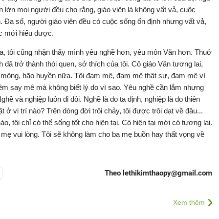
n lớn mọi người đều cho rằng, giáo viên là không vất vả, cuộc
h. Đa số, người giáo viên đều có cuộc sống ổn định nhưng vất vả,
ộc mới hiểu được.
a, tôi cũng nhận thấy mình yêu nghề hơn, yêu môn Văn hơn. Thuở
đã trở thành thói quen, sở thích của tôi. Cô giáo Văn tương lai,
o mộng, hão huyền nữa. Tôi đam mê, đam mê thật sự, đam mê vì
ềm say mê mà không biết lý do vì sao. Yêu nghề cần lắm nhưng
ề và nghiệp luôn đi đôi. Nghề là do ta định, nghiệp là do thiên
ở vị trí nào? Trên dòng đời trôi chảy, tôi được trôi dạt về đâu...
, tôi chỉ có thể sống tốt cho hiện tại. Có hiện tại mới có tương lai.
 mẹ vui lòng. Tôi sẽ không làm cho ba mẹ buồn hay thất vọng về
Theo lethikimthaopy@gmail.com
Xem thêm