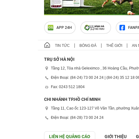
APP 24H
FANP
TIN TỨC
BÓNG ĐÁ
THẾ GIỚI
AN 
TRỤ SỞ HÀ NỘI
Tầng 12, Tòa nhà Geleximco , 36 Hoàng Cầu, Phườ
Điện thoại: (84-24) 73 00 24 24 | (84-24) 35 12 18 0
Fax: 0243 512 1804
CHI NHÁNH TP.HỒ CHÍ MINH
Tầng 11, Cao ốc 123-127 Võ Văn Tần, phường Xuân
Điện thoại: (84-28) 73 00 24 24
LIÊN HỆ QUẢNG CÁO
GIỚI THIỆU
G