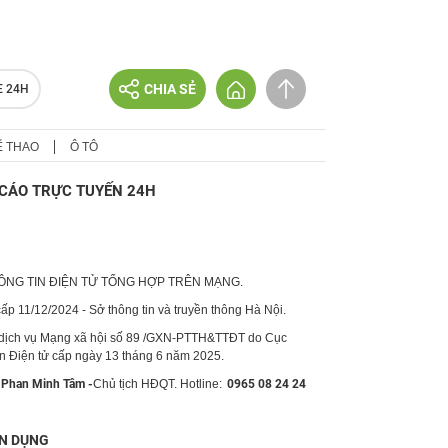
CHIA SẺ
E 24H
Ể THAO
Ô TÔ
CÁO TRỰC TUYẾN 24H
HÔNG TIN ĐIỆN TỬ TỔNG HỢP TRÊN MẠNG.
p 11/12/2024 - Sở thông tin và truyền thông Hà Nội.
 dịch vụ Mạng xã hội số 89 /GXN-PTTH&TTĐT do Cục
in Điện tử cấp ngày 13 tháng 6 năm 2025.
Phan Minh Tâm -
Chủ tịch HĐQT. Hotline:
0965 08 24 24
N DỤNG