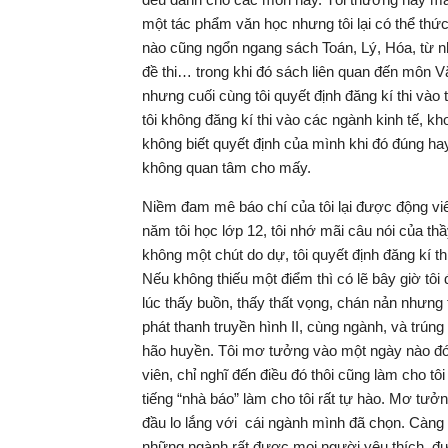
một tác phẩm văn học nhưng tôi lại có thể thức
nào cũng ngổn ngang sách Toán, Lý, Hóa, từ n
đề thi… trong khi đó sách liên quan đến môn Vă
nhưng cuối cùng tôi quyết định đăng kí thi v
tôi không đăng kí thi vào các ngành kinh tế, kho
không biết quyết định của mình khi đó đúng hay s
không quan tâm cho mấy.
Niềm đam mê báo chí của tôi lại được động viên
năm tôi học lớp 12, tôi nhớ mãi câu nói của th
không một chút do dự, tôi quyết định đăng kí 
Nếu không thiếu một điểm thì có lẽ bây giờ tôi 
lúc thấy buồn, thấy thất vọng, chán nản nhưng
phát thanh truyền hình II, cùng ngành, và trún
hão huyền. Tôi mơ tưởng vào một ngày nào đó,
viên, chỉ nghĩ đến điều đó thôi cũng làm cho t
tiếng “nhà báo” làm cho tôi rất tự hào. Mơ tưởn
đầu lo lắng với cái ngành mình đã chọn. Càng 
những ngành rất được mọi người yêu thích, đư