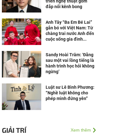
triển nghệ thuật gốm
đắp nổi kênh bong
Anh Tây “Ba Em Bé Lai”
gắn bó với Việt Nam: Từ
chàng trai nước Anh đến
cuộc sống gia đình...
Sandy Hoài Trâm: ‘Đằng
sau một vai lồng tiếng là
hành trình học hỏi không
ngừng’
Luật sư Lê Bình Phương:
“Nghề luật không cho
phép mình đứng yên”
GIẢI TRÍ
Xem thêm