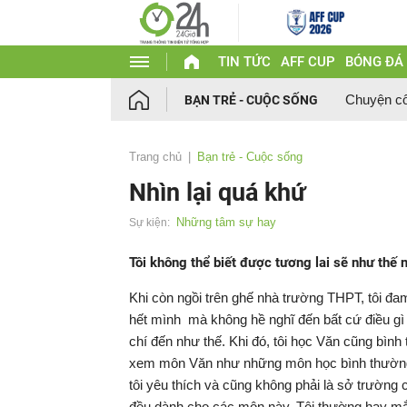
TIN TỨC
AFF CUP
BÓNG ĐÁ
Chuyện c
BẠN TRẺ - CUỘC SỐNG
Trang chủ
Bạn trẻ - Cuộc sống
Nhìn lại quá khứ
Những tâm sự hay
Sự kiện:
Tôi không thể biết được tương lai sẽ như thế nà
Khi còn ngồi trên ghế nhà trường THPT, tôi đam
hết mình mà không hề nghĩ đến bất cứ điều gì k
chí đến như thế. Khi đó, tôi học Văn cũng bình
xem môn Văn như những môn học bình thườn
tôi yêu thích và cũng không phải là sở trường c
đều dành cho các môn này. Tôi thường hay mắt