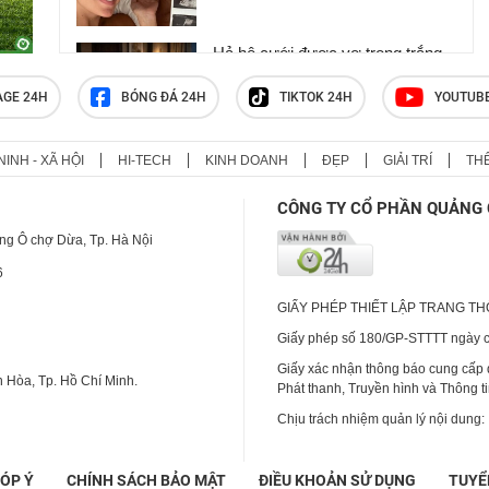
Hả hê cưới được vợ trong trắng,
đêm tân hôn, tôi nhận ngay quả
báo khiến bản thân chết lặng, bẽ
AGE 24H
BÓNG ĐÁ 24H
TIKTOK 24H
YOUTUB
bàng
NINH - XÃ HỘI
HI-TECH
KINH DOANH
ĐẸP
GIẢI TRÍ
TH
Loạt ồn ào của Huấn Hoa Hồng
CÔNG TY CỔ PHẦN QUẢNG 
ng Ô chợ Dừa, Tp. Hà Nội
6
GIẤY PHÉP THIẾT LẬP TRANG T
Giấy phép số 180/GP-STTTT ngày cấ
Giấy xác nhận thông báo cung cấp
 Hòa, Tp. Hồ Chí Minh.
Phát thanh, Truyền hình và Thông t
Chịu trách nhiệm quản lý nội dung:
ÓP Ý
CHÍNH SÁCH BẢO MẬT
ĐIỀU KHOẢN SỬ DỤNG
TUYỂ