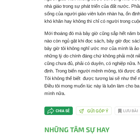
nhà giáo trong sự phát triển của đất nước. Phầ
sống của người giáo viên luôn nhàn hạ, ổn địn
khó khăn hay không thì chỉ có người trong cu
Mới thoáng đó mà bây giờ cũng sắp hết năm b
nào còn ngủ gật khi đọc sách, bây giờ đọc sách 
bây giờ tôi không nghĩ ước mơ của mình là ả
những lý do chính đáng chứ không phải một ni
cũng chưa đủ, phải có duyên, có nghiệp nữa. Ngh
định. Trong biển người mênh mông, tôi được đặt 
Tôi không thể biết được tương lai sẽ như thế nào
Điều tôi mong muốn lúc này là luôn làm cho ba
mình nữa.
GỬI GÓP Ý
LƯU BÀI
CHIA SẺ
NHỮNG TÂM SỰ HAY