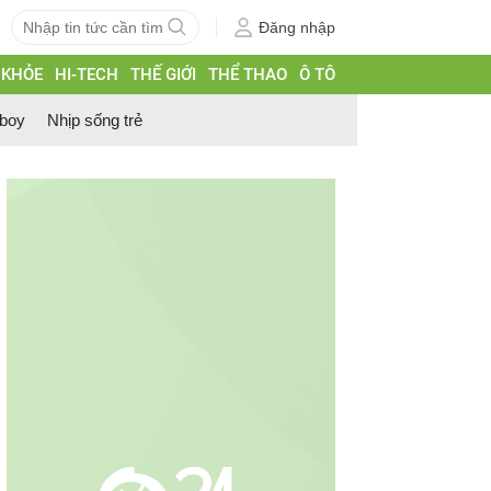
Đăng nhập
 KHỎE
HI-TECH
THẾ GIỚI
THỂ THAO
Ô TÔ
 boy
Nhịp sống trẻ