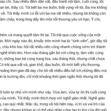
báo chí. Sau nhiều đêm dằn vặt, đấu tranh nội tâm, cuối cùng, tôi
ạn bè, thầy cô. Tôi biết ba mẹ buồn, thất vọng về tôi. Ba mẹ không
i về. Tôi thấy mình có lỗi với ba mẹ rất nhiều, nhưng tôi không còn
 chảy, trong lòng dấy lên một nỗi thương yêu vô hạn. Ý chí,
hêm và mang quyết tâm thi lại. Tôi trải qua cuộc sống của một
 Mới ngày nào đó, khoắc trên mình hai từ “sinh viên”, giờ đây tôi
, chịu khó học hỏi rất nhiều nên cũng nhanh chóng sớm trở thành
ghề khéo léo. Hơn sáu tháng gắn bó với công ty, làm việc cùng
, những bạn bè cùng trang lứa, sáu tháng thôi, nhưng chất chứa
 Có trải qua vất vả, gian khổ, đau buồn, tôi mới biết yêu thương,
oảng thời gian đã dạy cho tôi rất nhiều điều bổ ích,những điều mà
 là trường đời, chỉ một khoảng thời gian ngắn thôi nhưng tôi đã
tôi luôn tự nhủ với mình như vậy. Vừa làm, vừa tự ôn thi cuối cùng
ủa mình. Tôi thấy mình thích hợp với nghề giáo nhất. Nghề giáo
cao quý nhất. Mặc dù, trong xã hội hiện nay, vị trí và vai trò của
c đây nhưng không ai có thể phủ nhận công lao to lớn của đội ngũ