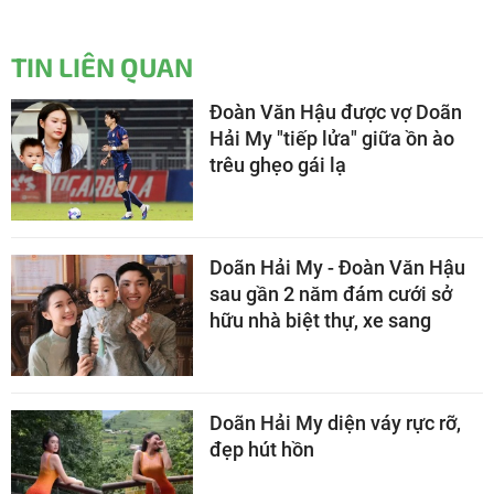
TIN LIÊN QUAN
Đoàn Văn Hậu được vợ Doãn
Hải My "tiếp lửa" giữa ồn ào
trêu ghẹo gái lạ
Doãn Hải My - Đoàn Văn Hậu
sau gần 2 năm đám cưới sở
hữu nhà biệt thự, xe sang
Doãn Hải My diện váy rực rỡ,
đẹp hút hồn