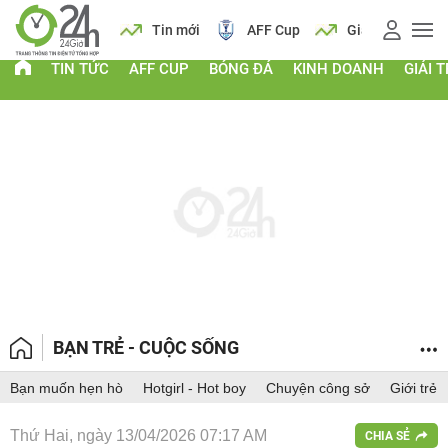
 vàng
Lịch
Tin mới
AFF Cup
Giá vàng
TIN TỨC
AFF CUP
BÓNG ĐÁ
KINH DOANH
GIẢI T
BẠN TRẺ - CUỘC SỐNG
Bạn muốn hẹn hò
Hotgirl - Hot boy
Chuyện công sở
Giới trẻ
Thứ Hai, ngày 13/04/2026 07:17 AM
CHIA SẺ