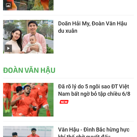
Doãn Hải My, Đoàn Văn Hậu
du xuân
ĐOÀN VĂN HẬU
Đã rõ lý do 5 ngôi sao ĐT Việt
Nam bất ngờ bỏ tập chiều 6/8
Văn Hậu - Đình Bắc hừng hực
khí thế chờ quyết đấu