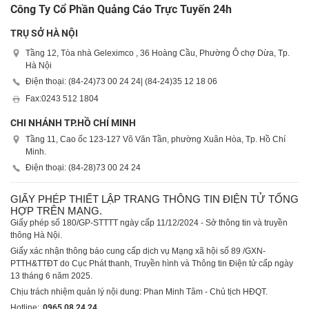
Công Ty Cổ Phần Quảng Cáo Trực Tuyến 24h
TRỤ SỞ HÀ NỘI
Tầng 12, Tòa nhà Geleximco , 36 Hoàng Cầu, Phường Ô chợ Dừa, Tp.
Hà Nội
Điện thoại: (84-24)
73 00 24 24
| (84-24)
35 12 18 06
Fax:
0243 512 1804
CHI NHÁNH TP.HỒ CHÍ MINH
Tầng 11, Cao ốc 123-127 Võ Văn Tần, phường Xuân Hòa, Tp. Hồ Chí
Minh.
Điện thoại: (84-28)
73 00 24 24
GIẤY PHÉP THIẾT LẬP TRANG THÔNG TIN ĐIỆN TỬ TỔNG
HỢP TRÊN MẠNG.
Giấy phép số 180/GP-STTTT ngày cấp 11/12/2024 - Sở thông tin và truyền
thông Hà Nội.
Giấy xác nhận thông báo cung cấp dịch vụ Mạng xã hội số 89 /GXN-
PTTH&TTĐT do Cục Phát thanh, Truyền hình và Thông tin Điện tử cấp ngày
13 tháng 6 năm 2025.
Chịu trách nhiệm quản lý nội dung: Phan Minh Tâm - Chủ tịch HĐQT.
Hotline:
0965 08 24 24