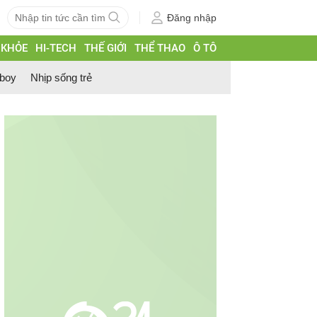
Đăng nhập
 KHỎE
HI-TECH
THẾ GIỚI
THỂ THAO
Ô TÔ
 boy
Nhịp sống trẻ