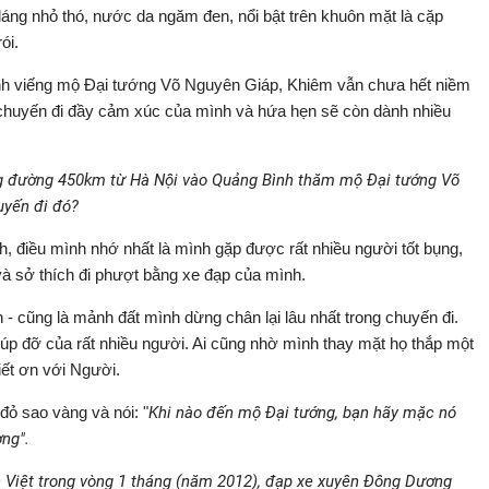
 dáng nhỏ thó, nước da ngăm đen, nổi bật trên khuôn mặt là cặp
ói.
nh viếng mộ Đại tướng Võ Nguyên Giáp, Khiêm vẫn chưa hết niềm
 chuyến đi đầy cảm xúc của mình và hứa hẹn sẽ còn dành nhiều
ng đường 450km từ Hà Nội vào Quảng Bình thăm mộ Đại tướng Võ
uyến đi đó?
, điều mình nhớ nhất là mình gặp được rất nhiều người tốt bụng,
và sở thích đi phượt bằng xe đạp của mình.
h - cũng là mảnh đất mình dừng chân lại lâu nhất trong chuyến đi.
úp đỡ của rất nhiều người. Ai cũng nhờ mình thay mặt họ thắp một
iết ơn với Người.
ỏ sao vàng và nói: "
Khi nào đến mộ Đại tướng, bạn hãy mặc nó
ng".
n Việt trong vòng 1 tháng (năm 2012), đạp xe xuyên Đông Dương