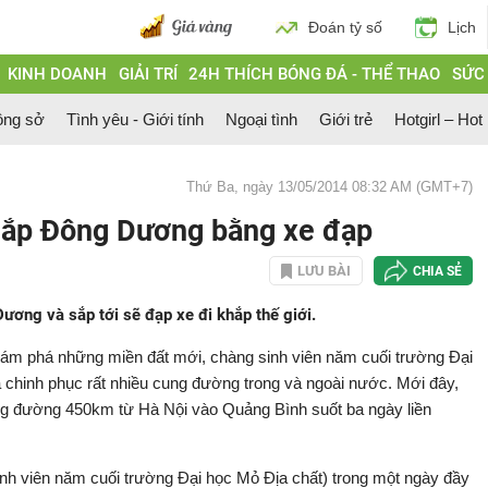
Đoán tỷ số
Lịch
KINH DOANH
GIẢI TRÍ
24H THÍCH BÓNG ĐÁ - THỂ THAO
SỨC
ông sở
Tình yêu - Giới tính
Ngoại tình
Giới trẻ
Hotgirl – Hot
Thứ Ba, ngày 13/05/2014 08:32 AM (GMT+7)
hắp Đông Dương bằng xe đạp
LƯU BÀI
CHIA SẺ
ng và sắp tới sẽ đạp xe đi khắp thế giới.
hám phá những miền đất mới, chàng sinh viên năm cuối trường Đại
chinh phục rất nhiều cung đường trong và ngoài nước. Mới đây,
ng đường 450km từ Hà Nội vào Quảng Bình suốt ba ngày liền
h viên năm cuối trường Đại học Mỏ Địa chất) trong một ngày đầy