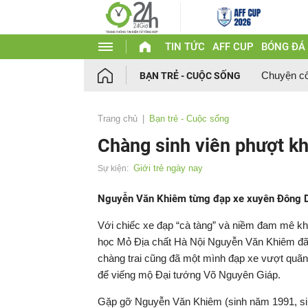
TIN TỨC
AFF CUP
BÓNG ĐÁ
Chuyện c
BẠN TRẺ - CUỘC SỐNG
Trang chủ
Bạn trẻ - Cuộc sống
Chàng sinh viên phượt k
Giới trẻ ngày nay
Sự kiện:
Nguyễn Văn Khiêm từng đạp xe xuyên Đông Dươ
Với chiếc xe đạp “cà tàng” và niềm đam mê k
học Mỏ Địa chất Hà Nội Nguyễn Văn Khiêm đã 
chàng trai cũng đã một mình đạp xe vượt quã
để viếng mộ Đại tướng Võ Nguyên Giáp.
Gặp gỡ Nguyễn Văn Khiêm (sinh năm 1991, sin