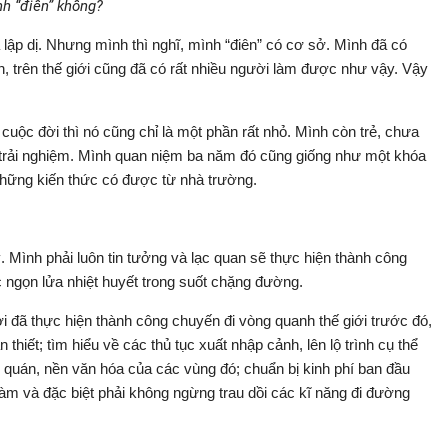
h “điên” không?
 lập dị. Nhưng mình thì nghĩ, mình “điên” có cơ sở. Mình đã có
 trên thế giới cũng đã có rất nhiều người làm được như vậy. Vậy
 cuộc đời thì nó cũng chỉ là một phần rất nhỏ. Mình còn trẻ, chưa
trải nghiệm. Mình quan niệm ba năm đó cũng giống như một khóa
 những kiến thức có được từ nhà trường.
. Mình phải luôn tin tưởng và lạc quan sẽ thực hiện thành công
c ngọn lửa nhiệt huyết trong suốt chặng đường.
i đã thực hiện thành công chuyến đi vòng quanh thế giới trước đó,
thiết; tìm hiểu về các thủ tục xuất nhập cảnh, lên lộ trình cụ thể
p quán, nền văn hóa của các vùng đó; chuẩn bị kinh phí ban đầu
làm và đặc biệt phải không ngừng trau dồi các kĩ năng đi đường