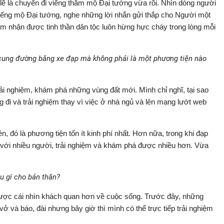
lẽ là chuyến đi viếng thăm mộ Đại tướng vừa rồi. Nhìn dòng người
iếng mộ Đại tướng, nghe những lời nhắn gửi thắp cho Người một
ảm nhận được tinh thần dân tộc luôn hừng hực cháy trong lòng mỗi
 cung đường bằng xe đạp mà không phải là một phương tiện nào
ải nghiệm, khám phá những vùng đất mới. Mình chỉ nghĩ, tại sao
ng đi và trải nghiệm thay vì việc ở nhà ngủ và lên mạng lướt web
ên, đó là phương tiện tốn ít kinh phí nhất. Hơn nữa, trong khi đạp
 với nhiều người, trải nghiệm và khám phá được nhiều hơn. Vừa
u gì cho bản thân?
được cái nhìn khách quan hơn về cuộc sống. Trước đây, những
ở và báo, đài nhưng bây giờ thì mình có thể trực tiếp trải nghiệm