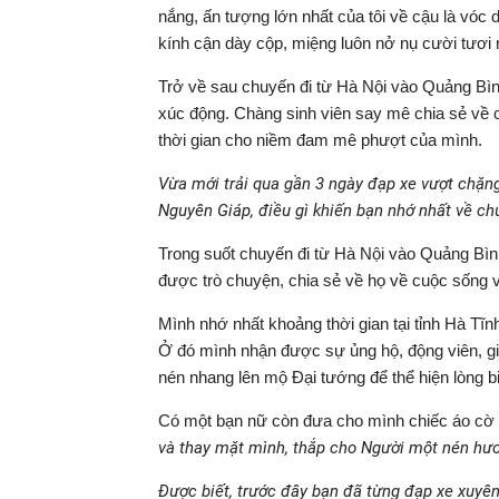
nắng, ấn tượng lớn nhất của tôi về cậu là vóc
kính cận dày cộp, miệng luôn nở nụ cười tươi r
Trở về sau chuyến đi từ Hà Nội vào Quảng Bì
xúc động. Chàng sinh viên say mê chia sẻ về
thời gian cho niềm đam mê phượt của mình.
Vừa mới trải qua gần 3 ngày đạp xe vượt chặ
Nguyên Giáp, điều gì khiến bạn nhớ nhất về ch
Trong suốt chuyến đi từ Hà Nội vào Quảng Bình
được trò chuyện, chia sẻ về họ về cuộc sống 
Mình nhớ nhất khoảng thời gian tại tỉnh Hà Tĩn
Ở đó mình nhận được sự ủng hộ, động viên, gi
nén nhang lên mộ Đại tướng để thể hiện lòng b
Có một bạn nữ còn đưa cho mình chiếc áo cờ đ
và thay mặt mình, thắp cho Người một nén hươ
Được biết, trước đây bạn đã từng đạp xe xuyê