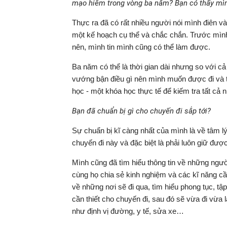
mạo hiểm trong vòng ba năm? Bạn có thấy mìn
Thực ra đã có rất nhiều người nói mình điên và
một kế hoạch cụ thể và chắc chắn. Trước mình,
nên, mình tin mình cũng có thể làm được.
Ba năm có thể là thời gian dài nhưng so với cả
vướng bận điều gì nên mình muốn được đi và 
học - một khóa học thực tế để kiếm tra tất cả
Bạn đã chuẩn bị gì cho chuyến đi sắp tới?
Sự chuẩn bị kĩ càng nhất của mình là về tâm lý
chuyến đi này và đặc biệt là phải luôn giữ đượ
Mình cũng đã tìm hiểu thông tin về những ngườ
cùng họ chia sẻ kinh nghiệm và các kĩ năng cần 
về những nơi sẽ đi qua, tìm hiểu phong tục, tậ
cần thiết cho chuyến đi, sau đó sẽ vừa đi vừa 
như định vị đường, y tế, sửa xe…