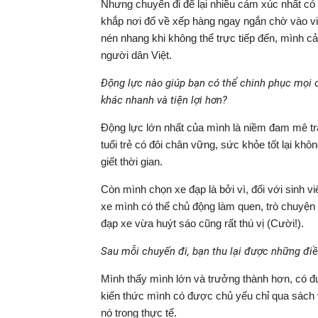
Nhưng chuyến đi để lại nhiều cảm xúc nhất có 
khắp nơi đổ về xếp hàng ngay ngắn chờ vào v
nén nhang khi không thể trực tiếp đến, mình c
người dân Việt.
Động lực nào giúp bạn có thể chinh phục mọi
khác nhanh và tiện lợi hơn?
Động lực lớn nhất của mình là niềm đam mê tr
tuổi trẻ có đôi chân vững, sức khỏe tốt lại khô
giết thời gian.
Còn mình chọn xe đạp là bởi vì, đối với sinh vi
xe mình có thể chủ động làm quen, trò chuyện
đạp xe vừa huýt sáo cũng rất thú vị (Cười!).
Sau mỗi chuyến đi, bạn thu lại được những điề
Mình thấy mình lớn và trưởng thành hơn, có 
kiến thức mình có được chủ yếu chỉ qua sách v
nó trong thực tế.