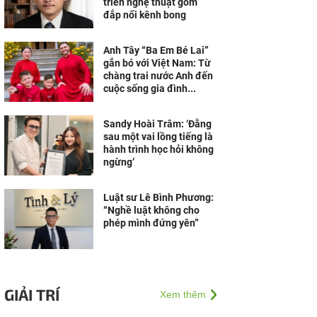
triển nghệ thuật gốm
đắp nổi kênh bong
Anh Tây “Ba Em Bé Lai”
gắn bó với Việt Nam: Từ
chàng trai nước Anh đến
cuộc sống gia đình...
Sandy Hoài Trâm: ‘Đằng
sau một vai lồng tiếng là
hành trình học hỏi không
ngừng’
Luật sư Lê Bình Phương:
“Nghề luật không cho
phép mình đứng yên”
GIẢI TRÍ
Xem thêm