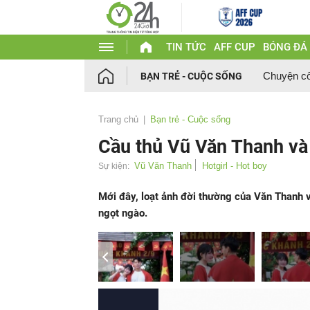
TIN TỨC
AFF CUP
BÓNG ĐÁ
Chuyện c
BẠN TRẺ - CUỘC SỐNG
Trang chủ
Bạn trẻ - Cuộc sống
Cầu thủ Vũ Văn Thanh và 
Vũ Văn Thanh
Hotgirl - Hot boy
Sự kiện:
Mới đây, loạt ảnh đời thường của Văn Thanh v
ngọt ngào.