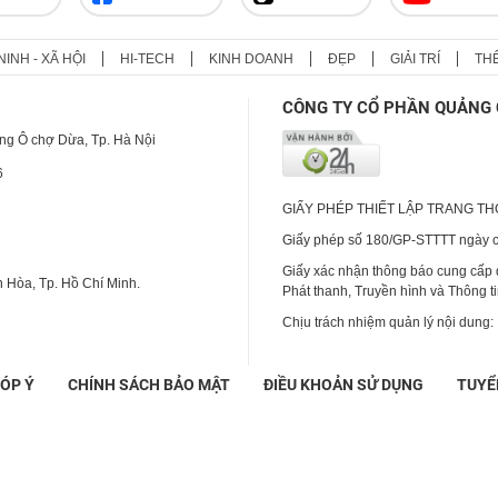
Loạt ồn ào của Huấn Hoa Hồng
NINH - XÃ HỘI
HI-TECH
KINH DOANH
ĐẸP
GIẢI TRÍ
TH
CÔNG TY CỔ PHẦN QUẢNG 
ng Ô chợ Dừa, Tp. Hà Nội
6
GIẤY PHÉP THIẾT LẬP TRANG T
Giấy phép số 180/GP-STTTT ngày cấ
Giấy xác nhận thông báo cung cấp
 Hòa, Tp. Hồ Chí Minh.
Phát thanh, Truyền hình và Thông t
Chịu trách nhiệm quản lý nội dung:
ÓP Ý
CHÍNH SÁCH BẢO MẬT
ĐIỀU KHOẢN SỬ DỤNG
TUYỂ