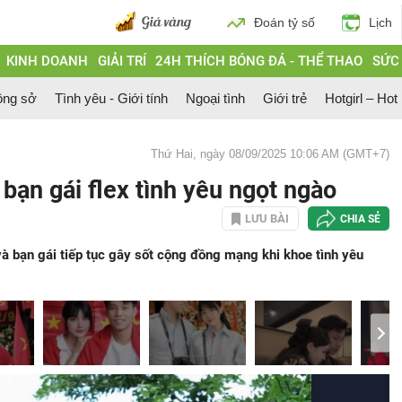
Đoán tỷ số
Lịch
KINH DOANH
GIẢI TRÍ
24H THÍCH BÓNG ĐÁ - THỂ THAO
SỨC
ông sở
Tình yêu - Giới tính
Ngoại tình
Giới trẻ
Hotgirl – Hot
Thứ Hai, ngày 08/09/2025 10:06 AM (GMT+7)
bạn gái flex tình yêu ngọt ngào
LƯU BÀI
CHIA SẺ
à bạn gái tiếp tục gây sốt cộng đồng mạng khi khoe tình yêu