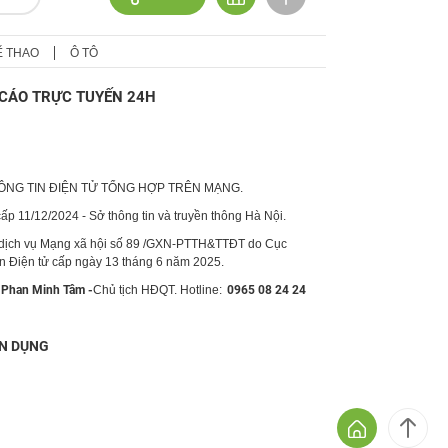
Ể THAO
Ô TÔ
CÁO TRỰC TUYẾN 24H
HÔNG TIN ĐIỆN TỬ TỔNG HỢP TRÊN MẠNG.
p 11/12/2024 - Sở thông tin và truyền thông Hà Nội.
 dịch vụ Mạng xã hội số 89 /GXN-PTTH&TTĐT do Cục
in Điện tử cấp ngày 13 tháng 6 năm 2025.
Phan Minh Tâm -
Chủ tịch HĐQT. Hotline:
0965 08 24 24
N DỤNG