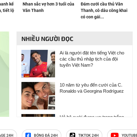
hanh kể
Nhan sắc vợ hơn 3 tuổi của
Đám cưới cầu thủ Văn
 tiết lộ
Văn Thanh
Thanh, cô dâu công khai
có con gái...
NHIỀU NGƯỜI ĐỌC
Ai là người đặt tên tiếng Việt cho
các cầu thủ nhập tịch của đội
tuyển Việt Nam?
10 năm từ yêu đến cưới của C.
Ronaldo và Georgina Rodríguez
Hả hê cưới được vợ trong trắng,
đêm tân hôn, tôi nhận ngay quả
báo khiến bản thân chết lặng, bẽ
bàng
AGE 24H
BÓNG ĐÁ 24H
TIKTOK 24H
YOUTUB