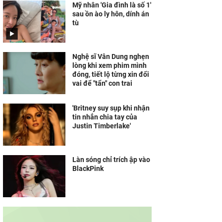
Mỹ nhân 'Gia đình là số 1'
sau ồn ào ly hôn, dính án
tù
Nghệ sĩ Vân Dung nghẹn
lòng khi xem phim mình
đóng, tiết lộ từng xin đổi
vai để "tẩn" con trai
'Britney suy sụp khi nhận
tin nhắn chia tay của
Justin Timberlake'
Làn sóng chỉ trích ập vào
BlackPink