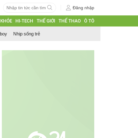
Đăng nhập
 KHỎE
HI-TECH
THẾ GIỚI
THỂ THAO
Ô TÔ
 boy
Nhịp sống trẻ