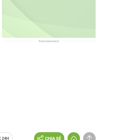
Advertisement
CHIA SẺ
E 24H