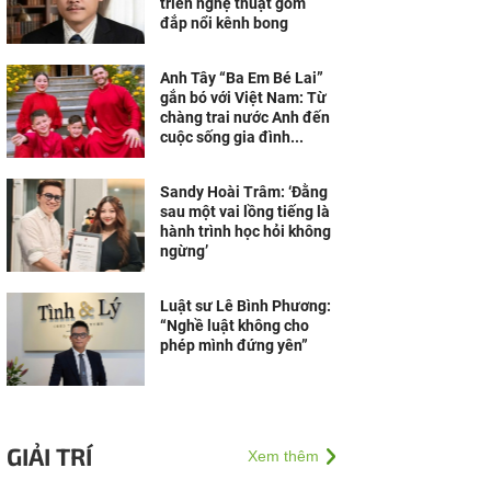
triển nghệ thuật gốm
đắp nổi kênh bong
Anh Tây “Ba Em Bé Lai”
gắn bó với Việt Nam: Từ
chàng trai nước Anh đến
cuộc sống gia đình...
Sandy Hoài Trâm: ‘Đằng
sau một vai lồng tiếng là
hành trình học hỏi không
ngừng’
Luật sư Lê Bình Phương:
“Nghề luật không cho
phép mình đứng yên”
GIẢI TRÍ
Xem thêm