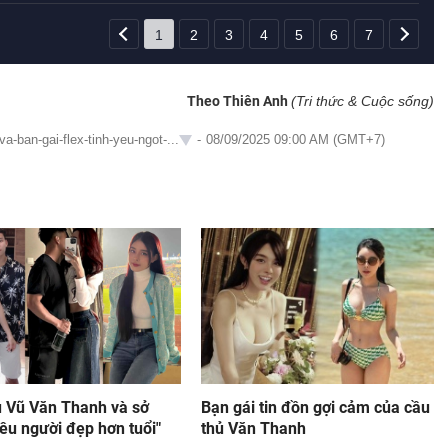
1
2
3
4
5
6
7
Theo Thiên Anh
(Tri thức & Cuộc sống)
a-ban-gai-flex-tinh-yeu-ngot-...
-
08/09/2025 09:00 AM (GMT+7)
ủ Vũ Văn Thanh và sở
Bạn gái tin đồn gợi cảm của cầu
yêu người đẹp hơn tuổi"
thủ Văn Thanh