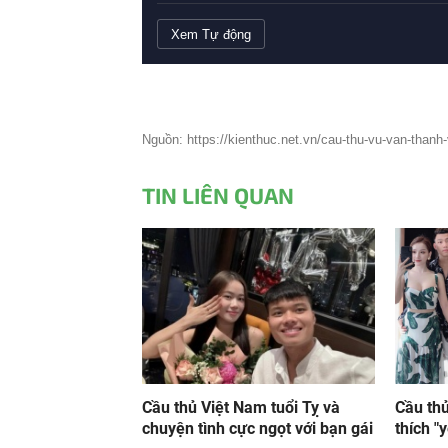
Xem Tự động
Nguồn: https://kienthuc.net.vn/cau-thu-vu-van-thanh-v
TIN LIÊN QUAN
Cầu thủ Việt Nam tuổi Tỵ và
Cầu th
chuyện tình cực ngọt với bạn gái
thích "