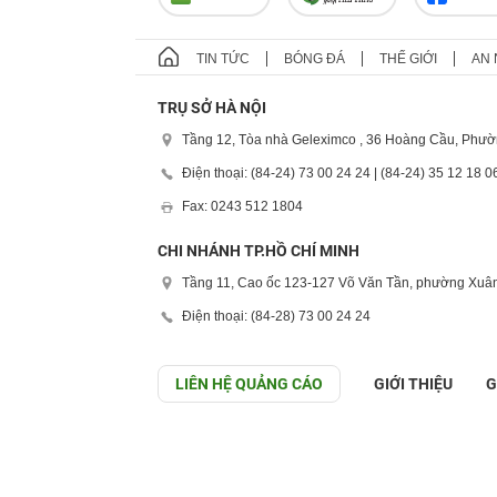
TIN TỨC
BÓNG ĐÁ
THẾ GIỚI
AN 
TRỤ SỞ HÀ NỘI
Tầng 12, Tòa nhà Geleximco , 36 Hoàng Cầu, Phườ
Điện thoại: (84-24) 73 00 24 24 | (84-24) 35 12 18 0
Fax: 0243 512 1804
CHI NHÁNH TP.HỒ CHÍ MINH
Tầng 11, Cao ốc 123-127 Võ Văn Tần, phường Xuân
Điện thoại: (84-28) 73 00 24 24
LIÊN HỆ QUẢNG CÁO
GIỚI THIỆU
G
GÓP Ý GIAO DIỆN