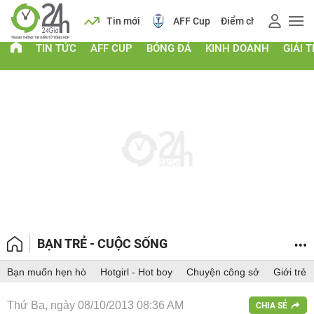
ch
Tin mới
AFF Cup
Điểm chuẩn 2026
Giá vàng
TIN TỨC
AFF CUP
BÓNG ĐÁ
KINH DOANH
GIẢI T
BẠN TRẺ - CUỘC SỐNG
Bạn muốn hẹn hò
Hotgirl - Hot boy
Chuyện công sở
Giới trẻ
Thứ Ba, ngày 08/10/2013 08:36 AM
CHIA SẺ