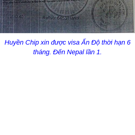
Huyền Chip xin được visa Ấn Độ thời hạn 6
tháng. Đến Nepal lần 1.