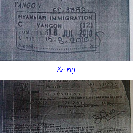
Ấn Độ.