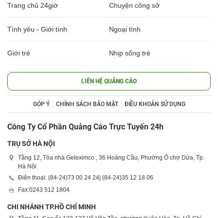
Trang chủ 24giờ
Chuyện công sở
Tình yêu - Giới tính
Ngoại tình
Giới trẻ
Nhịp sống trẻ
LIÊN HỆ QUẢNG CÁO
GÓP Ý
CHÍNH SÁCH BẢO MẬT
ĐIỀU KHOẢN SỬ DỤNG
Công Ty Cổ Phần Quảng Cáo Trực Tuyến 24h
TRỤ SỞ HÀ NỘI
Tầng 12, Tòa nhà Geleximco , 36 Hoàng Cầu, Phường Ô chợ Dừa, Tp.
Hà Nội
Điện thoại: (84-24)
73 00 24 24
| (84-24)
35 12 18 06
Fax:
0243 512 1804
CHI NHÁNH TP.HỒ CHÍ MINH