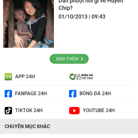
Dân phượt nói gì về Huyền
Chip?
01/10/2013 | 09:43
XEM THÊM
APP 24H
FANPAGE 24H
BÓNG ĐÁ 24H
TIKTOK 24H
YOUTUBE 24H
CHUYÊN MỤC KHÁC