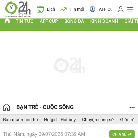
Giá vàng
Lịch
Tin mới
AFF Cup
Giá
TIN TỨC
AFF CUP
BÓNG ĐÁ
KINH DOANH
GIẢI T
BẠN TRẺ - CUỘC SỐNG
Bạn muốn hẹn hò
Hotgirl - Hot boy
Chuyện công sở
Giới trẻ
Thứ Năm, ngày 09/07/2026 07:39 AM
CHIA SẺ