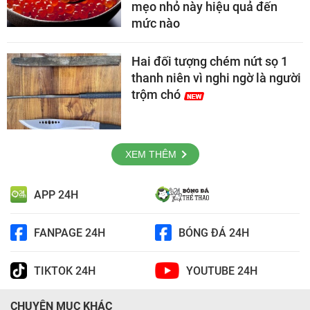
mẹo nhỏ này hiệu quả đến
mức nào
Hai đối tượng chém nứt sọ 1
thanh niên vì nghi ngờ là người
trộm chó
XEM THÊM
APP 24H
FANPAGE 24H
BÓNG ĐÁ 24H
TIKTOK 24H
YOUTUBE 24H
CHUYÊN MỤC KHÁC