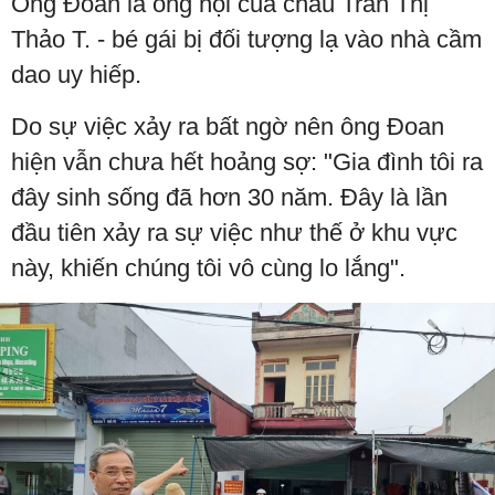
Ông Đoan là ông nội của cháu Trần Thị
Thảo T. - bé gái bị đối tượng lạ vào nhà cầm
dao uy hiếp.
Do sự việc xảy ra bất ngờ nên ông Đoan
hiện vẫn chưa hết hoảng sợ: "Gia đình tôi ra
đây sinh sống đã hơn 30 năm. Đây là lần
đầu tiên xảy ra sự việc như thế ở khu vực
này, khiến chúng tôi vô cùng lo lắng".