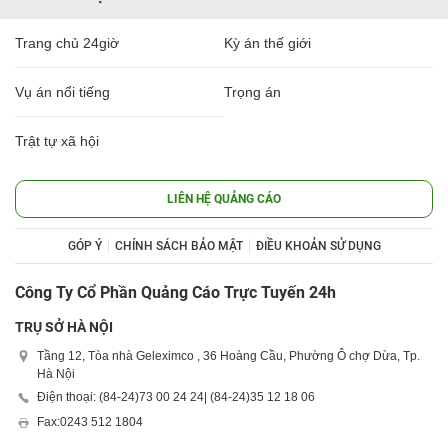
Trang chủ 24giờ
Kỳ án thế giới
Vụ án nổi tiếng
Trọng án
Trật tự xã hội
LIÊN HỆ QUẢNG CÁO
GÓP Ý
CHÍNH SÁCH BẢO MẬT
ĐIỀU KHOẢN SỬ DỤNG
Công Ty Cổ Phần Quảng Cáo Trực Tuyến 24h
TRỤ SỞ HÀ NỘI
Tầng 12, Tòa nhà Geleximco , 36 Hoàng Cầu, Phường Ô chợ Dừa, Tp.
Hà Nội
Điện thoại: (84-24)
73 00 24 24
| (84-24)
35 12 18 06
Fax:
0243 512 1804