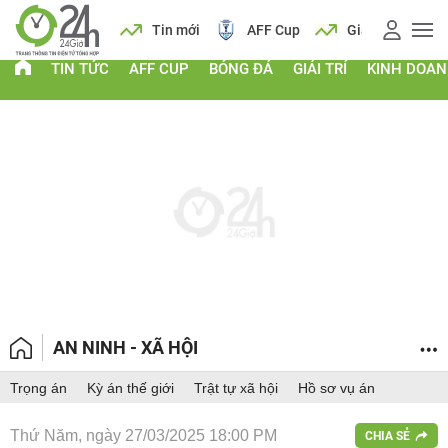
 vàng
Lịch
Tin mới
AFF Cup
Giá vàng
TIN TỨC
AFF CUP
BÓNG ĐÁ
GIẢI TRÍ
KINH DOA
AN NINH - XÃ HỘI
Trọng án
Kỳ án thế giới
Trật tự xã hội
Hồ sơ vụ án
Thứ Năm, ngày 27/03/2025 18:00 PM
CHIA SẺ