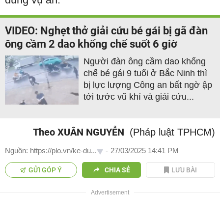
VIDEO: Nghẹt thở giải cứu bé gái bị gã đàn
ông cầm 2 dao khống chế suốt 6 giờ
Người đàn ông cầm dao khống
chế bé gái 9 tuổi ở Bắc Ninh thì
bị lực lượng Công an bất ngờ ập
tới tước vũ khí và giải cứu...
Theo XUÂN NGUYỄN
(Pháp luật TPHCM)
Nguồn: https://plo.vn/ke-du...
-
27/03/2025 14:41 PM
GỬI GÓP Ý
CHIA SẺ
LƯU BÀI