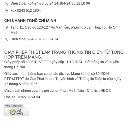
Điện thoại: (84-24)
73 00 24 24
| (84-24)
35 12 18 06
Fax:
0243 512 1804
CHI NHÁNH TP.HỒ CHÍ MINH
Tầng 11, Cao ốc 123-127 Võ Văn Tần, phường Xuân Hòa, Tp. Hồ Chí
Minh.
Điện thoại: (84-28)
73 00 24 24
GIẤY PHÉP THIẾT LẬP TRANG THÔNG TIN ĐIỆN TỬ TỔNG
HỢP TRÊN MẠNG.
Giấy phép số 180/GP-STTTT ngày cấp 11/12/2024 - Sở thông tin và truyền
thông Hà Nội.
Giấy xác nhận thông báo cung cấp dịch vụ Mạng xã hội số 89 /GXN-
PTTH&TTĐT do Cục Phát thanh, Truyền hình và Thông tin Điện tử cấp ngày
13 tháng 6 năm 2025.
Chịu trách nhiệm quản lý nội dung: Phan Minh Tâm - Chủ tịch HĐQT.
Hotline:
0965 08 24 24