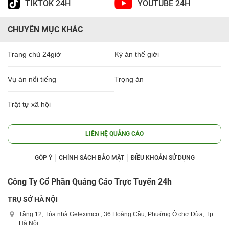
TIKTOK 24H
YOUTUBE 24H
CHUYÊN MỤC KHÁC
Trang chủ 24giờ
Kỳ án thế giới
Vụ án nổi tiếng
Trọng án
Trật tự xã hội
LIÊN HỆ QUẢNG CÁO
GÓP Ý
CHÍNH SÁCH BẢO MẬT
ĐIỀU KHOẢN SỬ DỤNG
Công Ty Cổ Phần Quảng Cáo Trực Tuyến 24h
TRỤ SỞ HÀ NỘI
Tầng 12, Tòa nhà Geleximco , 36 Hoàng Cầu, Phường Ô chợ Dừa, Tp.
Hà Nội