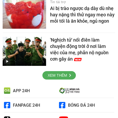
Tin tài trợ
Ai bị trào ngược dạ dày dù nhẹ
hay nặng thì thử ngay mẹo này
mỗi tối là ăn khỏe, ngủ ngon
'Nghịch tử' nổi điên làm
chuyện động trời ở nơi làm
việc của mẹ, phẫn nộ nguồn
cơn gây án
XEM THÊM
APP 24H
FANPAGE 24H
BÓNG ĐÁ 24H