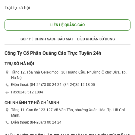
Trật tự xã hội
LIÊN HỆ QUẢNG CÁO
GÓP Ý
CHÍNH SÁCH BẢO MẬT
ĐIỀU KHOẢN SỬ DỤNG
Công Ty Cổ Phần Quảng Cáo Trực Tuyến 24h
TRỤ SỞ HÀ NỘI
Tầng 12, Tòa nhà Geleximco , 36 Hoàng Cầu, Phường Ô chợ Dừa, Tp.
Hà Nội
Điện thoại: (84-24)
73 00 24 24
| (84-24)
35 12 18 06
Fax:
0243 512 1804
CHI NHÁNH TP.HỒ CHÍ MINH
Tầng 11, Cao ốc 123-127 Võ Văn Tần, phường Xuân Hòa, Tp. Hồ Chí
Minh.
Điện thoại: (84-28)
73 00 24 24