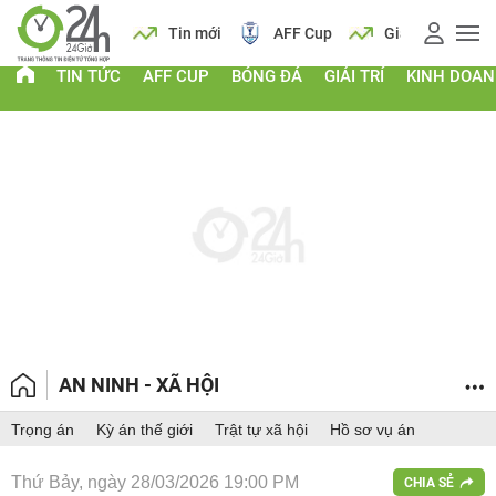
 vàng
Lịch
Tin mới
AFF Cup
Giá vàng
TIN TỨC
AFF CUP
BÓNG ĐÁ
GIẢI TRÍ
KINH DOA
AN NINH - XÃ HỘI
Trọng án
Kỳ án thế giới
Trật tự xã hội
Hồ sơ vụ án
Thứ Bảy, ngày 28/03/2026 19:00 PM
CHIA SẺ