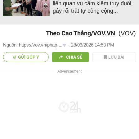
liên quan vụ cầm kiếm truy đuổi,
gây rối trật tự công cộng...
Theo Cao Thắng/VOV.VN
(VOV)
Nguồn: https://vov.vn/phap-...
-
28/03/2026 14:53 PM
GỬI GÓP Ý
CHIA SẺ
LƯU BÀI