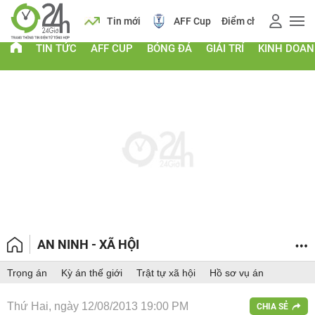
 vàng
Lịch
Tin mới
AFF Cup
Điểm chuẩn 2026
TIN TỨC
AFF CUP
BÓNG ĐÁ
GIẢI TRÍ
KINH DOA
AN NINH - XÃ HỘI
Trọng án
Kỳ án thế giới
Trật tự xã hội
Hồ sơ vụ án
Thứ Hai, ngày 12/08/2013 19:00 PM
CHIA SẺ