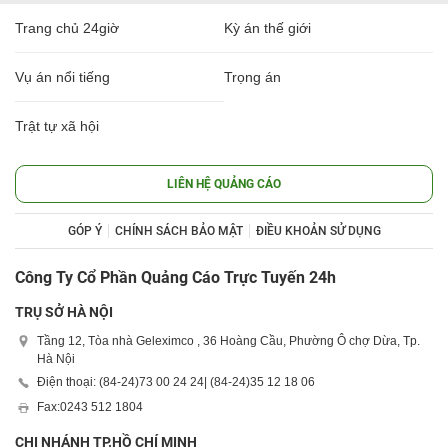
Trang chủ 24giờ
Kỳ án thế giới
Vụ án nổi tiếng
Trọng án
Trật tự xã hội
LIÊN HỆ QUẢNG CÁO
GÓP Ý
CHÍNH SÁCH BẢO MẬT
ĐIỀU KHOẢN SỬ DỤNG
Công Ty Cổ Phần Quảng Cáo Trực Tuyến 24h
TRỤ SỞ HÀ NỘI
Tầng 12, Tòa nhà Geleximco , 36 Hoàng Cầu, Phường Ô chợ Dừa, Tp.
Hà Nội
Điện thoại: (84-24)
73 00 24 24
| (84-24)
35 12 18 06
Fax:
0243 512 1804
CHI NHÁNH TP.HỒ CHÍ MINH