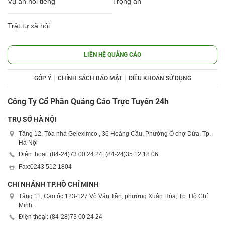
Vụ án nổi tiếng
Trọng án
Trật tự xã hội
LIÊN HỆ QUẢNG CÁO
GÓP Ý
CHÍNH SÁCH BẢO MẬT
ĐIỀU KHOẢN SỬ DỤNG
Công Ty Cổ Phần Quảng Cáo Trực Tuyến 24h
TRỤ SỞ HÀ NỘI
Tầng 12, Tòa nhà Geleximco , 36 Hoàng Cầu, Phường Ô chợ Dừa, Tp.
Hà Nội
Điện thoại: (84-24)
73 00 24 24
| (84-24)
35 12 18 06
Fax:
0243 512 1804
CHI NHÁNH TP.HỒ CHÍ MINH
Tầng 11, Cao ốc 123-127 Võ Văn Tần, phường Xuân Hòa, Tp. Hồ Chí
Minh.
Điện thoại: (84-28)
73 00 24 24