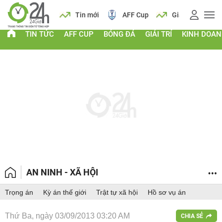
 vàng
Lịch
Tin mới
AFF Cup
Giá vàng
TIN TỨC
AFF CUP
BÓNG ĐÁ
GIẢI TRÍ
KINH DOA
AN NINH - XÃ HỘI
Trọng án
Kỳ án thế giới
Trật tự xã hội
Hồ sơ vụ án
Thứ Ba, ngày 03/09/2013 03:20 AM
CHIA SẺ