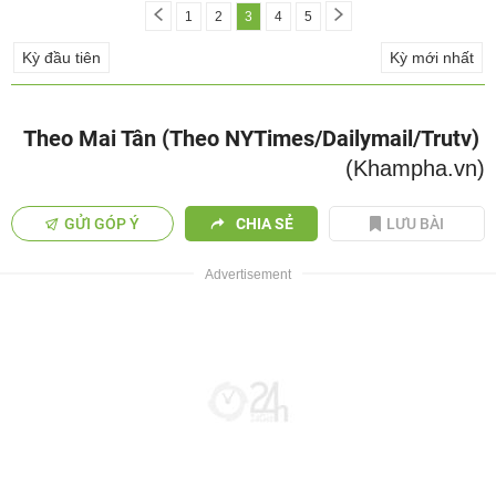
1
2
3
4
5
Kỳ đầu tiên
Kỳ mới nhất
Theo Mai Tân (Theo NYTimes/Dailymail/Trutv)
(Khampha.vn)
GỬI GÓP Ý
CHIA SẺ
LƯU BÀI