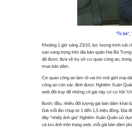
"Tú bà",
Khoảng 1 giờ sáng 23/10, lực lượng trinh sát c
sạn sang trọng trên địa bàn quận Hai Bà Trưng
đã được đưa về trụ sở cơ quan công an, trong
mua bán dâm.
Cơ quan công an làm rõ vai trò môi giới mại 
công an còn xác định được Nghiêm Xuân Quân 
web đồi trụy để những cô gái này có cơ hội “c
Bước đầu, nhiều đối tượng gái bán dâm khai từ
Giá mỗi lần chụp từ 1 đến 1,5 triệu đồng. Địa đ
đây “nhiếp ảnh gia” Nghiêm Xuân Quân sử dụng 
và lưu ảnh trên trang web, mỗi gái bán dâm phả