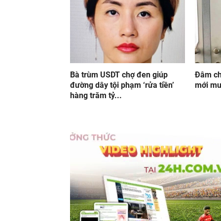
Bà trùm USDT chợ đen giúp
Đâm chế
đường dây tội phạm ‘rửa tiền’
mới mu
hàng trăm tỷ...