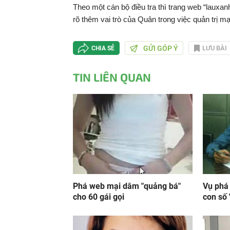
Theo một cán bộ điều tra thì trang web “lauxa
rõ thêm vai trò của Quân trong việc quản trị 
GỬI GÓP Ý
LƯU BÀI
CHIA SẺ
TIN LIÊN QUAN
Phá web mại dâm "quảng bá"
Vụ phá
cho 60 gái gọi
con số