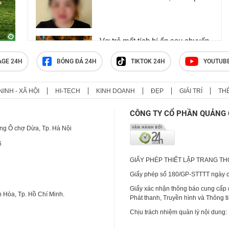
Vợ trẻ mất tích bí ẩn sau chuyến
đi thăm nương, chồng nhận được
lời nhắn lạ: ‘Xuống Hà Nội làm
AGE 24H
BÓNG ĐÁ 24H
TIKTOK 24H
YOUTUB
việc’
NINH - XÃ HỘI
HI-TECH
KINH DOANH
ĐẸP
GIẢI TRÍ
TH
Trưa 5/8: Người đàn ông bị nhóm
côn đồ giam lỏng, đánh đến 'thân
CÔNG TY CỔ PHẦN QUẢNG 
tàn ma dại' khiến dư luận dậy
sóng
ng Ô chợ Dừa, Tp. Hà Nội
6
GIẤY PHÉP THIẾT LẬP TRANG T
Giấy phép số 180/GP-STTTT ngày cấ
Giấy xác nhận thông báo cung cấp
 Hòa, Tp. Hồ Chí Minh.
Phát thanh, Truyền hình và Thông t
Chịu trách nhiệm quản lý nội dung: