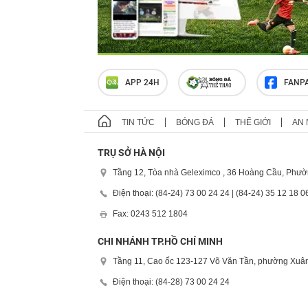
APP 24H
FANP
TIN TỨC
BÓNG ĐÁ
THẾ GIỚI
AN 
TRỤ SỞ HÀ NỘI
Tầng 12, Tòa nhà Geleximco , 36 Hoàng Cầu, Phườ
Điện thoại: (84-24) 73 00 24 24 | (84-24) 35 12 18 0
Fax: 0243 512 1804
CHI NHÁNH TP.HỒ CHÍ MINH
Tầng 11, Cao ốc 123-127 Võ Văn Tần, phường Xuân
Điện thoại: (84-28) 73 00 24 24