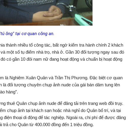
 "tú ông" tại cơ quan công an.
hia thành nhiều tổ công tác, bất ngờ kiểm tra hành chính 2 khách
 và một số tụ điểm nhà trọ, nhà ở. Gần 30 đối tượng ngay sau đó
 đó có gần 10 đôi nam nữ đang hoạt động và chuẩn bị hoạt động
dâm là Nghiêm Xuân Quân và Trần Thị Phương. Đặc biệt cơ quan
là đối tượng chuyên chụp ảnh nude của gái bán dâm tung lên
hào hàng”.
ng thuê Quân chụp ảnh nude để đăng tải trên trang web đồi trụy.
iểm chụp ảnh tại khách sạn hoặc nhà nghỉ do Quân bố trí, và tại
điện thoại di động để tác nghiệp. Ngoài ra, chi phí để được đăng
i trả cho Quân từ 400.000 đồng đến 1 triệu đồng.