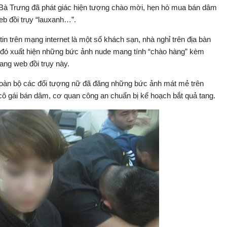
 Bà Trưng đã phát giác hiện tượng chào mời, hẹn hò mua bán dâm
eb đồi trụy “lauxanh…”.
n trên mạng internet là một số khách sạn, nhà nghỉ trên địa bàn
 đó xuất hiện những bức ảnh nude mang tính “chào hàng” kèm
rang web đồi trụy này.
c toàn bộ các đối tượng nữ đã đăng những bức ảnh mát mẻ trên
cô gái bán dâm, cơ quan công an chuẩn bị kế hoạch bắt quả tang.