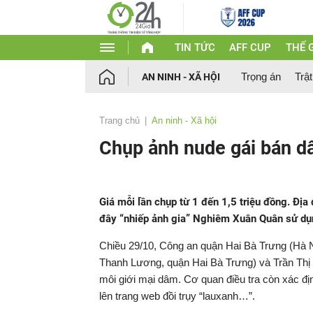
TIN TỨC
AFF CUP
THẾ G
Trọng án
Trật
AN NINH - XÃ HỘI
Trang chủ
An ninh - Xã hội
Chụp ảnh nude gái bán dâ
Giá mỗi lần chụp từ 1 đến 1,5 triệu đồng. Địa
đây “nhiếp ảnh gia” Nghiêm Xuân Quân sử dụn
Chiều 29/10, Công an quận Hai Bà Trưng (Hà 
Thanh Lương, quận Hai Bà Trưng) và Trần Thị 
môi giới mại dâm. Cơ quan điều tra còn xác đ
lên trang web đồi trụy “lauxanh…”.