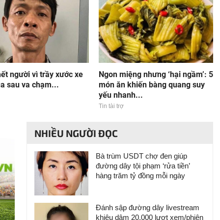
t người vì trầy xước xe
Ngon miệng nhưng ‘hại ngầm’: 5
a sau va chạm...
món ăn khiến bàng quang suy
yếu nhanh...
Tin tài trợ
NHIỀU NGƯỜI ĐỌC
Bà trùm USDT chợ đen giúp
đường dây tội phạm ‘rửa tiền’
hàng trăm tỷ đồng mỗi ngày
Đánh sập đường dây livestream
khiêu dâm 20.000 lượt xem/phiên