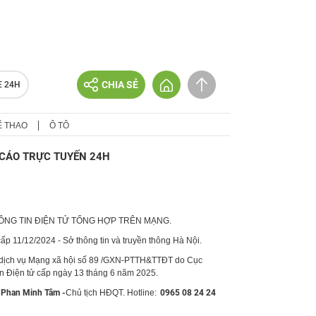
CHIA SẺ
E 24H
Ể THAO
Ô TÔ
CÁO TRỰC TUYẾN 24H
HÔNG TIN ĐIỆN TỬ TỔNG HỢP TRÊN MẠNG.
p 11/12/2024 - Sở thông tin và truyền thông Hà Nội.
 dịch vụ Mạng xã hội số 89 /GXN-PTTH&TTĐT do Cục
in Điện tử cấp ngày 13 tháng 6 năm 2025.
Phan Minh Tâm -
Chủ tịch HĐQT. Hotline:
0965 08 24 24