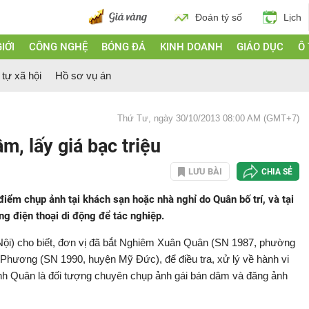
Đoán tỷ số
Lịch
IỚI
CÔNG NGHỆ
BÓNG ĐÁ
KINH DOANH
GIÁO DỤC
Ô
 tự xã hội
Hồ sơ vụ án
Thứ Tư, ngày 30/10/2013 08:00 AM (GMT+7)
m, lấy giá bạc triệu
LƯU BÀI
CHIA SẺ
 điểm chụp ảnh tại khách sạn hoặc nhà nghỉ do Quân bố trí, và tại
g điện thoại di động để tác nghiệp.
Nội) cho biết, đơn vị đã bắt Nghiêm Xuân Quân (SN 1987, phường
Phương (SN 1990, huyện Mỹ Đức), để điều tra, xử lý về hành vi
ịnh Quân là đối tượng chuyên chụp ảnh gái bán dâm và đăng ảnh