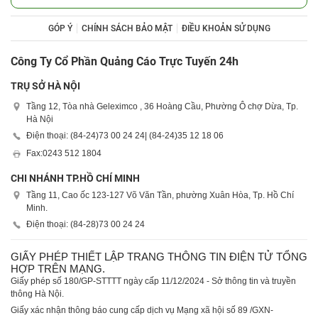
GÓP Ý
CHÍNH SÁCH BẢO MẬT
ĐIỀU KHOẢN SỬ DỤNG
Công Ty Cổ Phần Quảng Cáo Trực Tuyến 24h
TRỤ SỞ HÀ NỘI
Tầng 12, Tòa nhà Geleximco , 36 Hoàng Cầu, Phường Ô chợ Dừa, Tp.
Hà Nội
Điện thoại: (84-24)
73 00 24 24
| (84-24)
35 12 18 06
Fax:
0243 512 1804
CHI NHÁNH TP.HỒ CHÍ MINH
Tầng 11, Cao ốc 123-127 Võ Văn Tần, phường Xuân Hòa, Tp. Hồ Chí
Minh.
Điện thoại: (84-28)
73 00 24 24
GIẤY PHÉP THIẾT LẬP TRANG THÔNG TIN ĐIỆN TỬ TỔNG
HỢP TRÊN MẠNG.
Giấy phép số 180/GP-STTTT ngày cấp 11/12/2024 - Sở thông tin và truyền
thông Hà Nội.
Giấy xác nhận thông báo cung cấp dịch vụ Mạng xã hội số 89 /GXN-