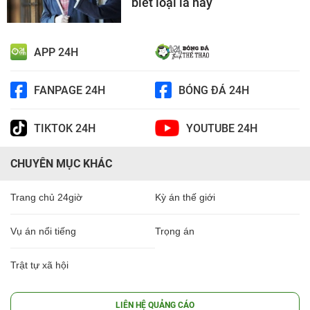
biết loại lá này
APP 24H
FANPAGE 24H
BÓNG ĐÁ 24H
TIKTOK 24H
YOUTUBE 24H
CHUYÊN MỤC KHÁC
Trang chủ 24giờ
Kỳ án thế giới
Vụ án nổi tiếng
Trọng án
Trật tự xã hội
LIÊN HỆ QUẢNG CÁO