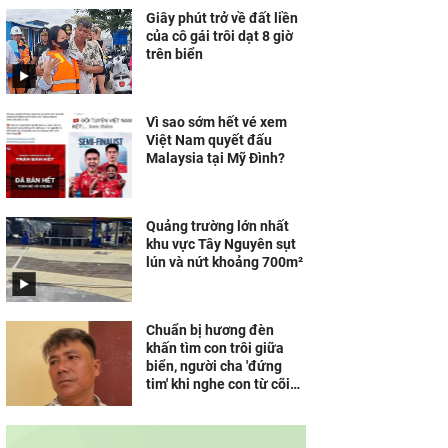
Giây phút trở về đất liền
của cô gái trôi dạt 8 giờ
trên biển
Vì sao sớm hết vé xem
Việt Nam quyết đấu
Malaysia tại Mỹ Đình?
Quảng trường lớn nhất
khu vực Tây Nguyên sụt
lún và nứt khoảng 700m²
Chuẩn bị hương đèn
khấn tìm con trôi giữa
biển, người cha 'đứng
tim' khi nghe con từ cõi
chết trở về