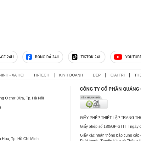
AGE 24H
BÓNG ĐÁ 24H
TIKTOK 24H
YOUTUB
NINH - XÃ HỘI
HI-TECH
KINH DOANH
ĐẸP
GIẢI TRÍ
TH
CÔNG TY CỔ PHẦN QUẢNG 
ng Ô chợ Dừa, Tp. Hà Nội
6
GIẤY PHÉP THIẾT LẬP TRANG T
Giấy phép số 180/GP-STTTT ngày cấ
Giấy xác nhận thông báo cung cấp
 Hòa, Tp. Hồ Chí Minh.