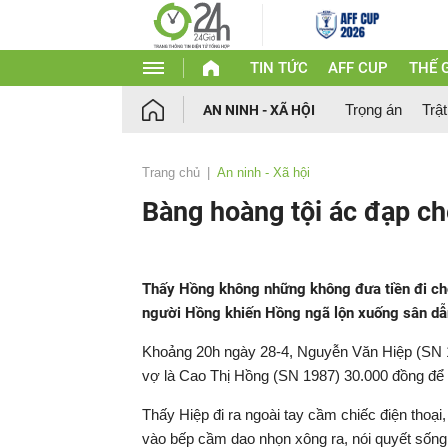
TIN TỨC
AFF CUP
THẾ G
Trọng án
Trật
AN NINH - XÃ HỘI
Trang chủ
An ninh - Xã hội
Bàng hoàng tội ác đạp ch
Thấy Hồng không những không đưa tiền đi chơi
người Hồng khiến Hồng ngã lộn xuống sân dẫ
Khoảng 20h ngày 28-4, Nguyễn Văn Hiệp (SN 19
vợ là Cao Thị Hồng (SN 1987) 30.000 đồng để 
Thấy Hiệp đi ra ngoài tay cầm chiếc điện thoại
vào bếp cầm dao nhọn xông ra, nói quyết sốn