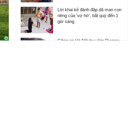
Lời khai kẻ đánh đập dã man con
riêng của 'vợ hờ', bắt quỳ đến 1
giờ sáng
Công an Hà Nội truy tìm Dương
Thị Quỳnh Tâm
Vì sao 'giang hồ mạng' vẫn liên
tiếp xuất hiện dù nhiều người đã
vào tù?