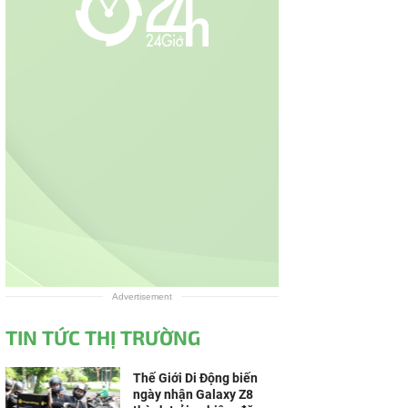
Advertisement
TIN TỨC THỊ TRƯỜNG
Thế Giới Di Động biến
ngày nhận Galaxy Z8