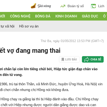
Đoán tỷ số
Lịch
IỚI
CÔNG NGHỆ
BÓNG ĐÁ
KINH DOANH
GIÁO DỤC
Ô
 tự xã hội
Hồ sơ vụ án
Thứ Ba, ngày 01/05/2012 13:53 PM (GMT+7)
ết vợ đang mang thai
LƯU BÀI
CHIA SẺ
 chắn lại còn lớn tiếng chửi bới, Hiệp tức giận đạp chân vào
n đến tử vong.
86, trú tại thôn Thần, xã Minh Đức, huyện Ứng Hoà, Hà Nội) xin
đi chơi chắn nhưng chị Hồng nói không đưa.
, Hồng chạy ra giằng lại thì bị Hiệp đánh vào đầu. Chị Hồng chạy
g chết với Hiệp nhưng được người dân giằng được dao và can