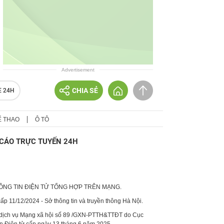
Advertisement
CHIA SẺ
E 24H
Ể THAO
Ô TÔ
CÁO TRỰC TUYẾN 24H
HÔNG TIN ĐIỆN TỬ TỔNG HỢP TRÊN MẠNG.
p 11/12/2024 - Sở thông tin và truyền thông Hà Nội.
 dịch vụ Mạng xã hội số 89 /GXN-PTTH&TTĐT do Cục