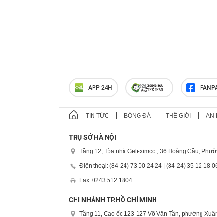
APP 24H
FANP
TIN TỨC
BÓNG ĐÁ
THẾ GIỚI
AN 
TRỤ SỞ HÀ NỘI
Tầng 12, Tòa nhà Geleximco , 36 Hoàng Cầu, Phườ
Điện thoại: (84-24) 73 00 24 24 | (84-24) 35 12 18 0
Fax: 0243 512 1804
CHI NHÁNH TP.HỒ CHÍ MINH
Tầng 11, Cao ốc 123-127 Võ Văn Tần, phường Xuân