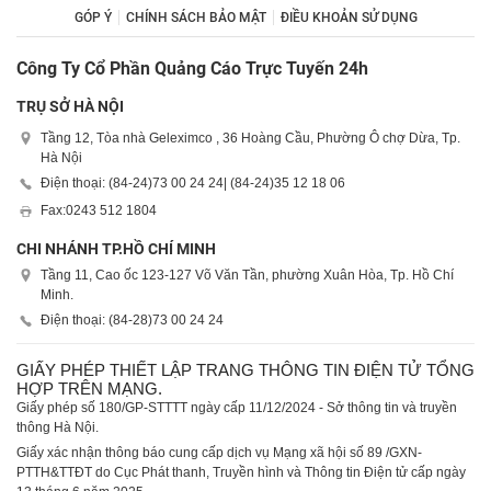
GÓP Ý
CHÍNH SÁCH BẢO MẬT
ĐIỀU KHOẢN SỬ DỤNG
Công Ty Cổ Phần Quảng Cáo Trực Tuyến 24h
TRỤ SỞ HÀ NỘI
Tầng 12, Tòa nhà Geleximco , 36 Hoàng Cầu, Phường Ô chợ Dừa, Tp.
Hà Nội
Điện thoại: (84-24)
73 00 24 24
| (84-24)
35 12 18 06
Fax:
0243 512 1804
CHI NHÁNH TP.HỒ CHÍ MINH
Tầng 11, Cao ốc 123-127 Võ Văn Tần, phường Xuân Hòa, Tp. Hồ Chí
Minh.
Điện thoại: (84-28)
73 00 24 24
GIẤY PHÉP THIẾT LẬP TRANG THÔNG TIN ĐIỆN TỬ TỔNG
HỢP TRÊN MẠNG.
Giấy phép số 180/GP-STTTT ngày cấp 11/12/2024 - Sở thông tin và truyền
thông Hà Nội.
Giấy xác nhận thông báo cung cấp dịch vụ Mạng xã hội số 89 /GXN-
PTTH&TTĐT do Cục Phát thanh, Truyền hình và Thông tin Điện tử cấp ngày