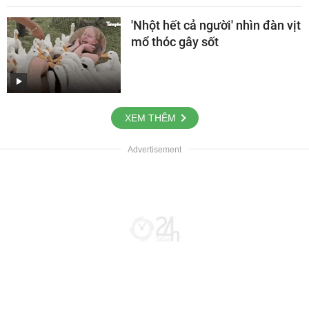
'Nhột hết cả người' nhìn đàn vịt
mổ thóc gây sốt
XEM THÊM