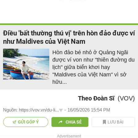
Điều 'bất thường thú vị' trên hòn đảo được ví
như Maldives của Việt Nam
Hòn đảo bé nhỏ ở Quảng Ngãi
được ví von như "thiên đường du
lịch" giữa biển khơi hay
"Maldives của Việt Nam" vì sở
hữu...
Theo Đoàn Sĩ
(VOV)
Nguồn: https://vov.vn/du-li...
-
16/05/2026 15:54 PM
GỬI GÓP Ý
CHIA SẺ
LƯU BÀI