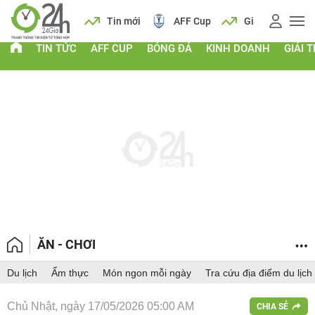
 vàng
Lịch
Tin mới
AFF Cup
Giá vàng
TIN TỨC
AFF CUP
BÓNG ĐÁ
KINH DOANH
GIẢI T
ĂN - CHƠI
Du lịch
Ẩm thực
Món ngon mỗi ngày
Tra cứu địa điểm du lịch
Chủ Nhật, ngày 17/05/2026 05:00 AM
CHIA SẺ