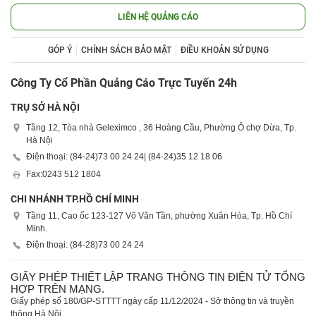
LIÊN HỆ QUẢNG CÁO
GÓP Ý
CHÍNH SÁCH BẢO MẬT
ĐIỀU KHOẢN SỬ DỤNG
Công Ty Cổ Phần Quảng Cáo Trực Tuyến 24h
TRỤ SỞ HÀ NỘI
Tầng 12, Tòa nhà Geleximco , 36 Hoàng Cầu, Phường Ô chợ Dừa, Tp.
Hà Nội
Điện thoại: (84-24)
73 00 24 24
| (84-24)
35 12 18 06
Fax:
0243 512 1804
CHI NHÁNH TP.HỒ CHÍ MINH
Tầng 11, Cao ốc 123-127 Võ Văn Tần, phường Xuân Hòa, Tp. Hồ Chí
Minh.
Điện thoại: (84-28)
73 00 24 24
GIẤY PHÉP THIẾT LẬP TRANG THÔNG TIN ĐIỆN TỬ TỔNG
HỢP TRÊN MẠNG.
Giấy phép số 180/GP-STTTT ngày cấp 11/12/2024 - Sở thông tin và truyền
thông Hà Nội.