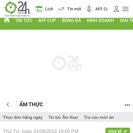
á vàng
Lịch
Tin mới
AFF Cup
Giá vàng
TIN TỨC
AFF CUP
BÓNG ĐÁ
KINH DOANH
GIẢI T
ẨM THỰC
Thực đơn hằng ngày
Tin tức Ẩm thực
Tra cứu món ăn
Thứ Tư, ngày 31/08/2016 19:00 PM
CHIA SẺ