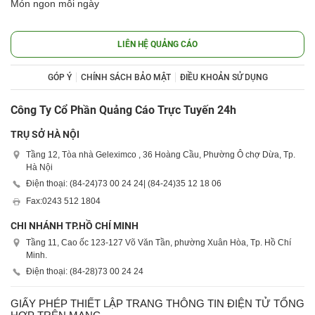
Món ngon mỗi ngày
LIÊN HỆ QUẢNG CÁO
GÓP Ý
CHÍNH SÁCH BẢO MẬT
ĐIỀU KHOẢN SỬ DỤNG
Công Ty Cổ Phần Quảng Cáo Trực Tuyến 24h
TRỤ SỞ HÀ NỘI
Tầng 12, Tòa nhà Geleximco , 36 Hoàng Cầu, Phường Ô chợ Dừa, Tp.
Hà Nội
Điện thoại: (84-24)
73 00 24 24
| (84-24)
35 12 18 06
Fax:
0243 512 1804
CHI NHÁNH TP.HỒ CHÍ MINH
Tầng 11, Cao ốc 123-127 Võ Văn Tần, phường Xuân Hòa, Tp. Hồ Chí
Minh.
Điện thoại: (84-28)
73 00 24 24
GIẤY PHÉP THIẾT LẬP TRANG THÔNG TIN ĐIỆN TỬ TỔNG