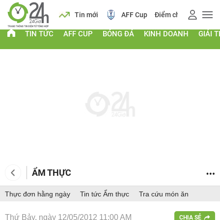
 vàng
Lịch
Tin mới
AFF Cup
Điểm chuẩn 2026
TIN TỨC
AFF CUP
BÓNG ĐÁ
KINH DOANH
GIẢI T
ẨM THỰC
Thực đơn hằng ngày
Tin tức Ẩm thực
Tra cứu món ăn
Thứ Bảy, ngày 12/05/2012 11:00 AM
CHIA SẺ