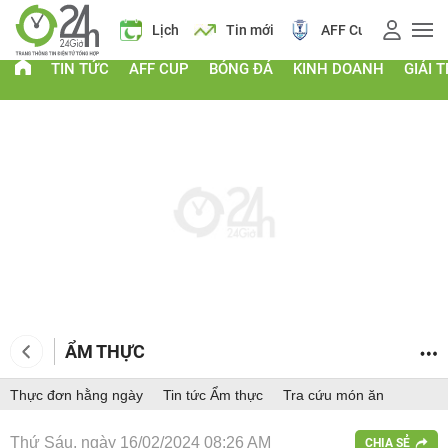
Giá vàng
Lịch
Tin mới
AFF Cup
Điểm chu
TIN TỨC
AFF CUP
BÓNG ĐÁ
KINH DOANH
GIẢI T
ẨM THỰC
Thực đơn hằng ngày
Tin tức Ẩm thực
Tra cứu món ăn
Thứ Sáu, ngày 16/02/2024 08:26 AM
CHIA SẺ