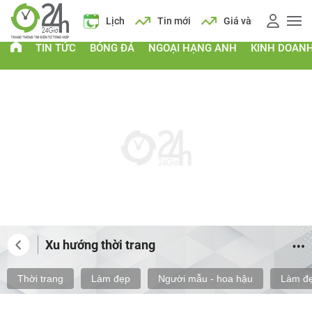
 xăng
Lịch
Tin mới
Giá vàng
Giá xăng
Lịch
TIN TỨC
BÓNG ĐÁ
NGOẠI HẠNG ANH
KINH DOAN
Xu hướng thời trang
Thời trang
Làm đẹp
Người mẫu - hoa hậu
Làm đẹ