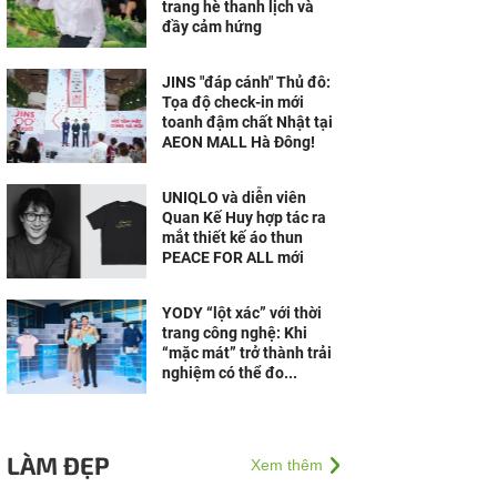
trang hè thanh lịch và
đầy cảm hứng
JINS "đáp cánh" Thủ đô:
Tọa độ check-in mới
toanh đậm chất Nhật tại
AEON MALL Hà Đông!
UNIQLO và diễn viên
Quan Kế Huy hợp tác ra
mắt thiết kế áo thun
PEACE FOR ALL mới
YODY “lột xác” với thời
trang công nghệ: Khi
“mặc mát” trở thành trải
nghiệm có thể đo...
LÀM ĐẸP
Xem thêm