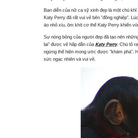
Bạn diễn của nữ ca sỹ xinh đẹp là một chú khỉ 
Katy Perry đã rất vui vẻ bên "đồng nghiệp". L
áo nhỏ xíu, ôm khít cơ thể Katy Perry khiến vò
Sự nóng bỏng của người đẹp đã tạo nên nhữn
lại" được vẻ hấp dẫn của
Katy Perry
. Chú tỏ r
ngừng thể hiện mong ước được "khám phá". Hàn
sức ngạc nhiên và vui vẻ.