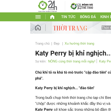
TIN TỨC
BÓNG ĐÁ
KINH
Thời 
Trang chủ
Đẹp
Xu hướng thời trang
Katy Perry bị khỉ nghịch..
NÓNG cùng thời trang mỗi ngày!
Katy Pe
Sự kiện:
Chú khỉ tỏ ra khá tò mò trước "cặp đào tiên
phá".
Katy Perry bị khỉ nghịch... "đào tiên"
Trong buổi chụp hình thời trang cho tạp chí B
"chộp" được những khoảnh khắc đầy thú vị và v
Katy Perry
sẽ khoe sắc trong những bộ đầm thờ