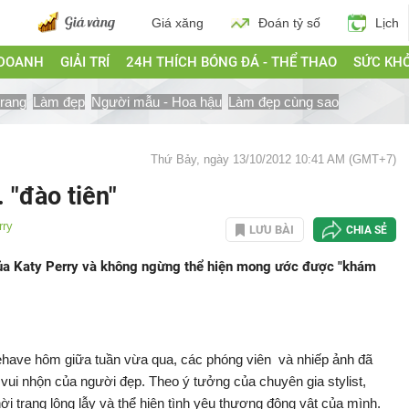
Giá xăng
Đoán tỷ số
Lịch
 DOANH
GIẢI TRÍ
24H THÍCH BÓNG ĐÁ - THỂ THAO
SỨC KH
trang
Làm đẹp
Người mẫu - Hoa hậu
Làm đẹp cùng sao
Thứ Bảy, ngày 13/10/2012 10:41 AM (GMT+7)
. "đào tiên"
rry
LƯU BÀI
CHIA SẺ
" của Katy Perry và không ngừng thể hiện mong ước được "khám
eehave hôm giữa tuần vừa qua, các phóng viên và nhiếp ảnh đã
ui nhộn của người đẹp. Theo ý tưởng của chuyên gia stylist,
i trang lộng lẫy và thể hiện tình yêu thương động vật của mình.