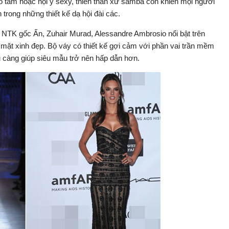
o tắm hoặc nội y sexy, thiên thần xứ samba còn khiến mọi người
trong những thiết kế dạ hội đài các.
NTK gốc Ấn, Zuhair Murad, Alessandre Ambrosio nổi bật trên
ặt xinh đẹp. Bộ váy có thiết kế gợi cảm với phần vai trần mềm
 càng giúp siêu mẫu trở nên hấp dẫn hơn.