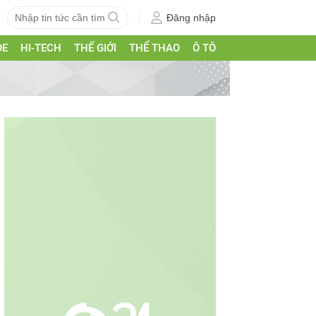
Đăng nhập
ỎE
HI-TECH
THẾ GIỚI
THỂ THAO
Ô TÔ