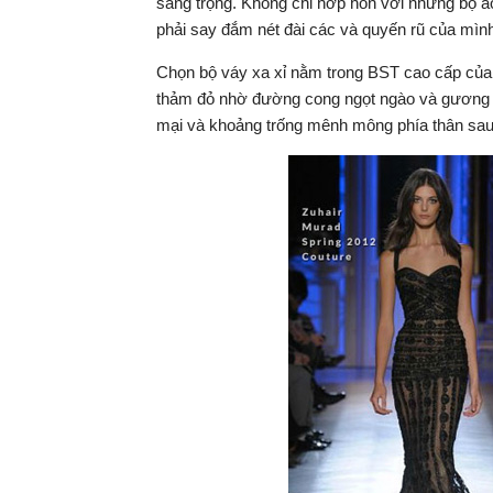
sang trọng. Không chỉ hớp hồn với những bộ á
phải say đắm nét đài các và quyến rũ của mình 
Chọn bộ váy xa xỉ nằm trong BST cao cấp của 
thảm đỏ nhờ đường cong ngọt ngào và gương m
mại và khoảng trống mênh mông phía thân sau