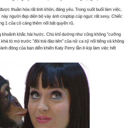
được thuần hóa rất tinh khôn, đáng yêu. Trong suốt buổi làm việc,
úc này người đẹp diện bộ váy ánh croptop cúp ngực rất sexy. Chiếc
ng 1 của cô càng thêm nổi bật quyến rũ.
g khoảnh khắc hài hước. Chú khỉ dường như cũng không "cưỡng
a khá tò mò trước "đôi trái đào tiên" của nữ ca sỹ nổi tiếng và không
h động của bạn diễn khiến Katy Perry lẫn ê-kíp làm việc hết