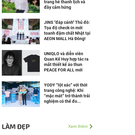
trang hè thanh lịch và
đầy cảm hứng
JINS "đáp cánh" Thủ đô:
Tọa độ check-in mới
toanh đậm chất Nhật tại
AEON MALL Hà Đông!
UNIQLO và diễn viên
Quan Kế Huy hợp tác ra
mắt thiết kế áo thun
PEACE FOR ALL mới
YODY “lột xác” với thời
trang công nghệ: Khi
“mặc mát” trở thành trải
nghiệm có thể đo...
LÀM ĐẸP
Xem thêm