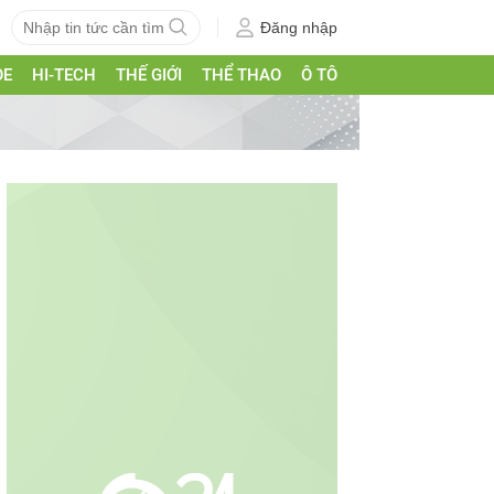
Đăng nhập
ỎE
HI-TECH
THẾ GIỚI
THỂ THAO
Ô TÔ