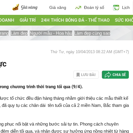
Giá xăng
Đoán tỷ số
Lịch
 DOANH
GIẢI TRÍ
24H THÍCH BÓNG ĐÁ - THỂ THAO
SỨC KH
trang
Làm đẹp
Người mẫu - Hoa hậu
Làm đẹp cùng sao
Thứ Tư, ngày 10/04/2013 08:22 AM (GMT+7)
ực
LƯU BÀI
CHIA SẺ
trong chương trình thời trang tối qua (9/4).
 được tổ chức đều đặn hàng tháng nhằm giới thiệu các mẫu thiết kế
, đã quy tụ các chân dài tên tuổi của cả 2 miền Nam, Bắc tham gia
rang phục nổi bật và những bước sải tự tin. Phong cách chuyên
 đêm diễn tối qua, và nhận được sự hưởng ứng nồng nhiệt từ hàng