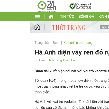
TIN TỨC
BÓNG ĐÁ
KINH
Thời 
Trang chủ
Đẹp
Xu hướng thời trang
Hà Anh diện váy ren đỏ r
Thời trang Xuân Hè
Sự kiện:
Chân dài xuất hiện nổi bật với vai trò vedette 
Tối qua (10/4), trong một show diễn thời trang
mới của những nhà thiết kế trẻ được yêu thích
trình diễn.
Hà Anh với vai trò vedette, đã xuất hiện với t
nghiệp của cô đã hâm nóng bầu không khí của