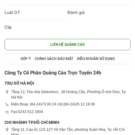
Luật GT
Đánh giá
Clip
LIÊN HỆ QUẢNG CÁO
GÓP Ý
CHÍNH SÁCH BẢO MẬT
ĐIỀU KHOẢN SỬ DỤNG
Công Ty Cổ Phần Quảng Cáo Trực Tuyến 24h
TRỤ SỞ HÀ NỘI
Tầng 12, Tòa nhà Geleximco , 36 Hoàng Cầu, Phường Ô chợ Dừa, Tp.
Hà Nội
Điện thoại: (84-24)
73 00 24 24
| (84-24)
35 12 18 06
Fax:
0243 512 1804
CHI NHÁNH TP.HỒ CHÍ MINH
Tầng 11, Cao ốc 123-127 Võ Văn Tần, phường Xuân Hòa, Tp. Hồ Chí
Minh.