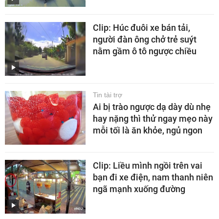
Clip: Húc đuôi xe bán tải,
người đàn ông chở trẻ suýt
nằm gầm ô tô ngược chiều
Tin tài trợ
Ai bị trào ngược dạ dày dù nhẹ
hay nặng thì thử ngay mẹo này
mỗi tối là ăn khỏe, ngủ ngon
Clip: Liều mình ngồi trên vai
bạn đi xe điện, nam thanh niên
ngã mạnh xuống đường