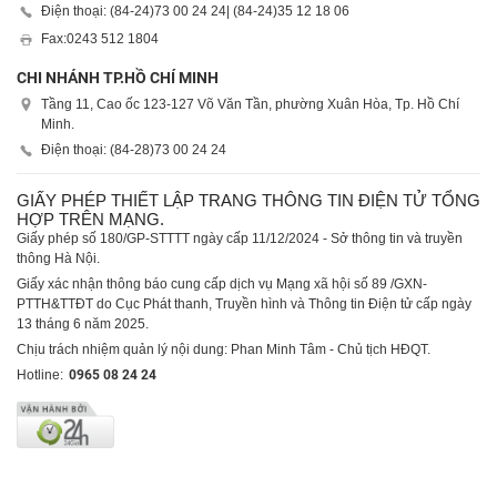
Điện thoại: (84-24)
73 00 24 24
| (84-24)
35 12 18 06
Fax:
0243 512 1804
CHI NHÁNH TP.HỒ CHÍ MINH
Tầng 11, Cao ốc 123-127 Võ Văn Tần, phường Xuân Hòa, Tp. Hồ Chí
Minh.
Điện thoại: (84-28)
73 00 24 24
GIẤY PHÉP THIẾT LẬP TRANG THÔNG TIN ĐIỆN TỬ TỔNG
HỢP TRÊN MẠNG.
Giấy phép số 180/GP-STTTT ngày cấp 11/12/2024 - Sở thông tin và truyền
thông Hà Nội.
Giấy xác nhận thông báo cung cấp dịch vụ Mạng xã hội số 89 /GXN-
PTTH&TTĐT do Cục Phát thanh, Truyền hình và Thông tin Điện tử cấp ngày
13 tháng 6 năm 2025.
Chịu trách nhiệm quản lý nội dung: Phan Minh Tâm - Chủ tịch HĐQT.
Hotline:
0965 08 24 24