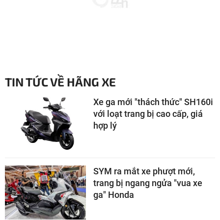
TIN TỨC VỀ HÃNG XE
Xe ga mới "thách thức" SH160i
với loạt trang bị cao cấp, giá
hợp lý
SYM ra mắt xe phượt mới,
trang bị ngang ngửa "vua xe
ga" Honda