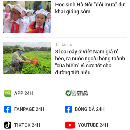
Học sinh Hà Nội “đội mưa” dự
khai giảng sớm
Tin tài trợ
3 loại cây ở Việt Nam giá rẻ
bèo, ra nước ngoài bỗng thành
"của hiếm" vì cực tốt cho
đường tiết niệu
APP 24H
FANPAGE 24H
BÓNG ĐÁ 24H
TIKTOK 24H
YOUTUBE 24H