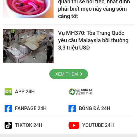
quan thì sẽ hối tiếc, nhất định
phải biết mẹo này càng sớm
càng tốt
Vụ MH370: Tòa Trung Quốc
yêu cầu Malaysia bồi thường
3,3 triệu USD
XEM THÊM
APP 24H
FANPAGE 24H
BÓNG ĐÁ 24H
TIKTOK 24H
YOUTUBE 24H