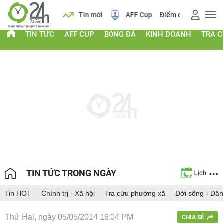
 vàng
Lịch
Tin mới
AFF Cup
Điểm chuẩn 2026
TIN TỨC
AFF CUP
BÓNG ĐÁ
KINH DOANH
TRA 
TIN TỨC TRONG NGÀY
Tin HOT
Chính trị - Xã hội
Tra cứu phường xã
Đời sống - Dân
Thứ Hai, ngày 05/05/2014 16:04 PM
CHIA SẺ