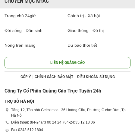
CHUYÊN MỤC KHÁC
Trang chủ 24giờ
Chính trị - Xã hội
Đời sống - Dân sinh
Giao thông - Đô thị
Nóng trên mạng
Dự báo thời tiết
LIÊN HỆ QUẢNG CÁO
GÓP Ý
CHÍNH SÁCH BẢO MẬT
ĐIỀU KHOẢN SỬ DỤNG
Công Ty Cổ Phần Quảng Cáo Trực Tuyến 24h
TRỤ SỞ HÀ NỘI
Tầng 12, Tòa nhà Geleximco , 36 Hoàng Cầu, Phường Ô chợ Dừa, Tp.
Hà Nội
Điện thoại: (84-24)
73 00 24 24
| (84-24)
35 12 18 06
Fax:
0243 512 1804