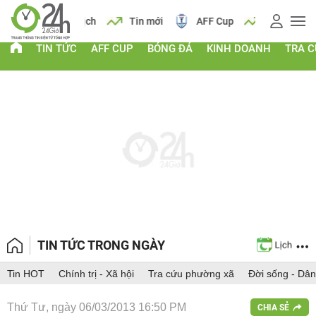
 vàng
Lịch
Tin mới
AFF Cup
Giá vàng
TIN TỨC
AFF CUP
BÓNG ĐÁ
KINH DOANH
TRA 
TIN TỨC TRONG NGÀY
Tin HOT
Chính trị - Xã hội
Tra cứu phường xã
Đời sống - Dân
Thứ Tư, ngày 06/03/2013 16:50 PM
CHIA SẺ