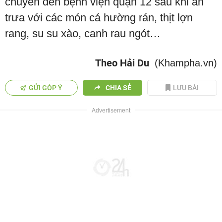
chuyển đến bệnh viện quận 12 sau khi ăn
trưa với các món cá hường rán, thịt lợn
rang, su su xào, canh rau ngót…
Theo Hải Du
(Khampha.vn)
GỬI GÓP Ý
CHIA SẺ
LƯU BÀI