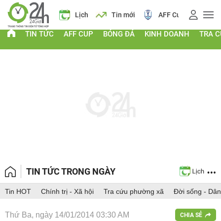
Giá vàng
Lịch
Tin mới
AFF Cup
Giá
TIN TỨC
AFF CUP
BÓNG ĐÁ
KINH DOANH
TRA 
TIN TỨC TRONG NGÀY
Tin HOT
Chính trị - Xã hội
Tra cứu phường xã
Đời sống - Dân
Thứ Ba, ngày 14/01/2014 03:30 AM
CHIA SẺ