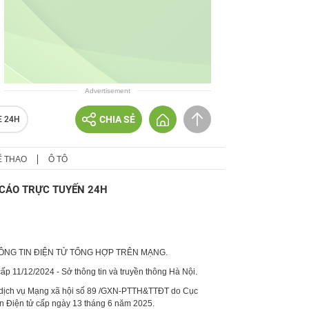
Advertisement
CHIA SẺ
E 24H
Ể THAO
Ô TÔ
CÁO TRỰC TUYẾN 24H
HÔNG TIN ĐIỆN TỬ TỔNG HỢP TRÊN MẠNG.
p 11/12/2024 - Sở thông tin và truyền thông Hà Nội.
 dịch vụ Mạng xã hội số 89 /GXN-PTTH&TTĐT do Cục
in Điện tử cấp ngày 13 tháng 6 năm 2025.