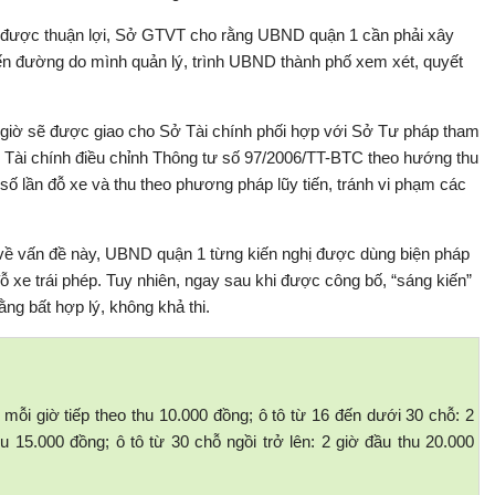
iểm được thuận lợi, Sở GTVT cho rằng UBND quận 1 cần phải xây
yến đường do mình quản lý, trình UBND thành phố xem xét, quyết
eo giờ sẽ được giao cho Sở Tài chính phối hợp với Sở Tư pháp tham
Tài chính điều chỉnh Thông tư số 97/2006/TT-BTC theo hướng thu
o số lần đỗ xe và thu theo phương pháp lũy tiến, tránh vi phạm các
ề vấn đề này, UBND quận 1 từng kiến nghị được dùng biện pháp
ỗ xe trái phép. Tuy nhiên, ngay sau khi được công bố, “sáng kiến”
ằng bất hợp lý, không khả thi.
 mỗi giờ tiếp theo thu 10.000 đồng; ô tô từ 16 đến dưới 30 chỗ: 2
hu 15.000 đồng; ô tô từ 30 chỗ ngồi trở lên: 2 giờ đầu thu 20.000