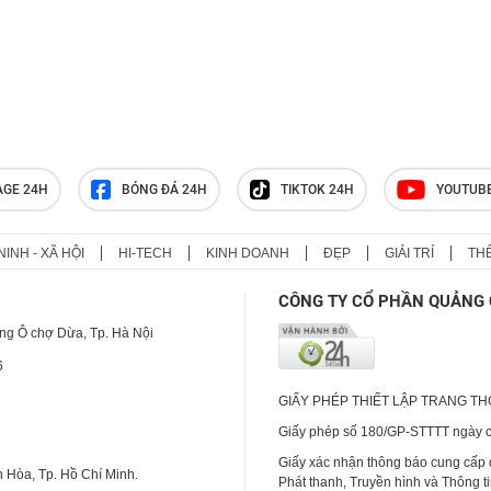
AGE 24H
BÓNG ĐÁ 24H
TIKTOK 24H
YOUTUB
NINH - XÃ HỘI
HI-TECH
KINH DOANH
ĐẸP
GIẢI TRÍ
TH
CÔNG TY CỔ PHẦN QUẢNG 
ng Ô chợ Dừa, Tp. Hà Nội
6
GIẤY PHÉP THIẾT LẬP TRANG T
Giấy phép số 180/GP-STTTT ngày cấ
Giấy xác nhận thông báo cung cấp
 Hòa, Tp. Hồ Chí Minh.
Phát thanh, Truyền hình và Thông t