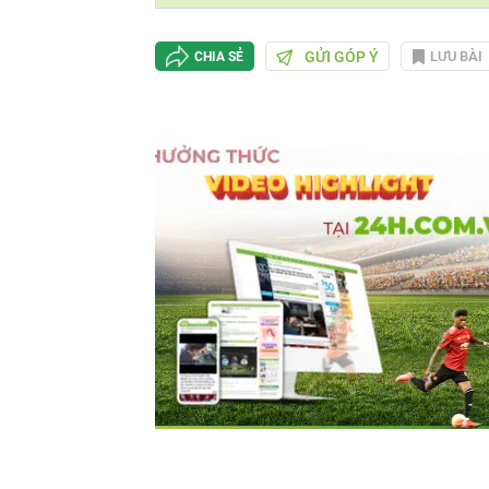
GỬI GÓP Ý
LƯU BÀI
CHIA SẺ