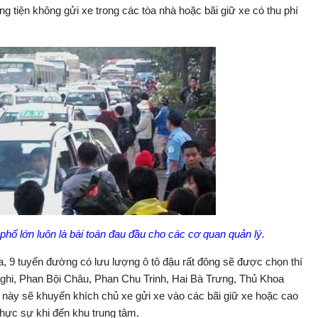
iện không gửi xe trong các tòa nhà hoặc bãi giữ xe có thu phí
phố lớn luôn là bài toán đau đầu cho các cơ quan quản lý.
, 9 tuyến đường có lưu lượng ô tô đậu rất đông sẽ được chọn thí
ghi, Phan Bội Châu, Phan Chu Trinh, Hai Bà Trưng, Thủ Khoa
ày sẽ khuyến khích chủ xe gửi xe vào các bãi giữ xe hoặc cao
hực sự khi đến khu trung tâm.