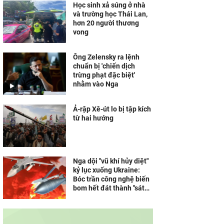
Học sinh xả súng ở nhà
và trường học Thái Lan,
hơn 20 người thương
vong
Ông Zelensky ra lệnh
chuẩn bị 'chiến dịch
trừng phạt đặc biệt'
nhằm vào Nga
Ả-rập Xê-út lo bị tập kích
từ hai hướng
Nga dội "vũ khí hủy diệt"
kỷ lục xuống Ukraine:
Bóc trần công nghệ biến
bom hết đát thành "sát
thủ" không thể cản phá