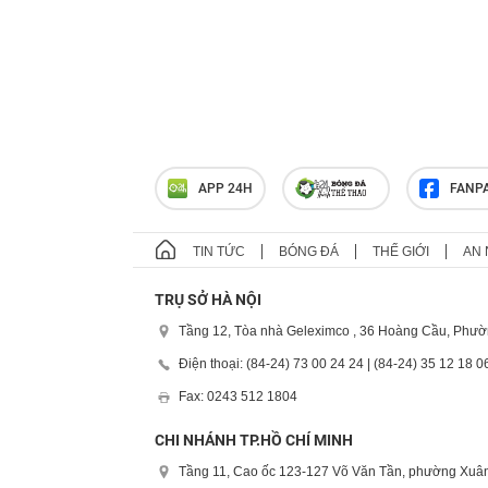
APP 24H
FANP
TIN TỨC
BÓNG ĐÁ
THẾ GIỚI
AN 
TRỤ SỞ HÀ NỘI
Tầng 12, Tòa nhà Geleximco , 36 Hoàng Cầu, Phườ
Điện thoại: (84-24) 73 00 24 24 | (84-24) 35 12 18 0
Fax: 0243 512 1804
CHI NHÁNH TP.HỒ CHÍ MINH
Tầng 11, Cao ốc 123-127 Võ Văn Tần, phường Xuân