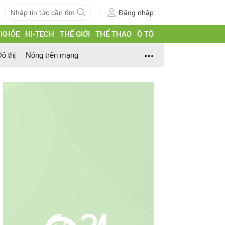
Đăng nhập
 KHỎE
HI-TECH
THẾ GIỚI
THỂ THAO
Ô TÔ
ô thị
Nóng trên mạng