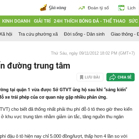
Đoán tỷ số
Lịch
KINH DOANH
GIẢI TRÍ
24H THÍCH BÓNG ĐÁ - THỂ THAO
SỨC
 Xã hội
Tra cứu phường xã
Đời sống - Dân sinh
Giao thông - Đ
Thứ Sáu, ngày 09/11/2012 18:02 PM (GMT+7)
yến đường trung tâm
LƯU BÀI
CHIA SẺ
đường tại quận 1 vừa được Sở GTVT ủng hộ sau khi “sáng kiến”
đỗ xe trái phép của cơ quan này gặp nhiều phản ứng.
T) cho biết đã thống nhất phải thu phí đỗ ô tô theo giờ theo kiến
í ở khu vực trung tâm nhằm giảm ùn tắc, tăng nguồn thu ngân
í đậu ô tô hiện nay chỉ 5.000 đồng/lượt, thấp hơn 4 lần so với