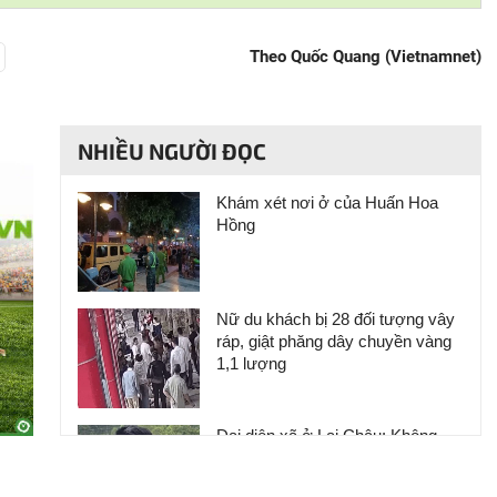
Theo Quốc Quang (Vietnamnet)
NHIỀU NGƯỜI ĐỌC
Khám xét nơi ở của Huấn Hoa
Hồng
Nữ du khách bị 28 đối tượng vây
ráp, giật phăng dây chuyền vàng
1,1 lượng
Đại diện xã ở Lai Châu: Không
tiếp nhận tiền từ thiện của Huấn
Hoa Hồng, chỉ có 24 bồn nước