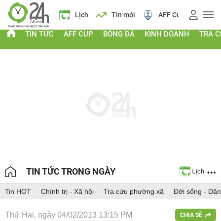
 vàng
Lịch
Tin mới
AFF Cup
Điểm chuẩn 2026
TIN TỨC
AFF CUP
BÓNG ĐÁ
KINH DOANH
TRA 
TIN TỨC TRONG NGÀY
Tin HOT
Chính trị - Xã hội
Tra cứu phường xã
Đời sống - Dân
Thứ Hai, ngày 04/02/2013 13:15 PM
CHIA SẺ