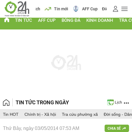
 vàng
Lịch
Tin mới
AFF Cup
Điểm chuẩn 2026
TIN TỨC
AFF CUP
BÓNG ĐÁ
KINH DOANH
TRA 
TIN TỨC TRONG NGÀY
Tin HOT
Chính trị - Xã hội
Tra cứu phường xã
Đời sống - Dân
Thứ Bảy, ngày 03/05/2014 07:53 AM
CHIA SẺ