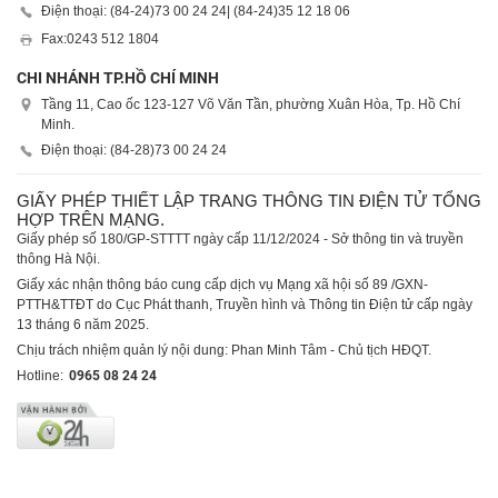
Điện thoại: (84-24)
73 00 24 24
| (84-24)
35 12 18 06
Fax:
0243 512 1804
CHI NHÁNH TP.HỒ CHÍ MINH
Tầng 11, Cao ốc 123-127 Võ Văn Tần, phường Xuân Hòa, Tp. Hồ Chí
Minh.
Điện thoại: (84-28)
73 00 24 24
GIẤY PHÉP THIẾT LẬP TRANG THÔNG TIN ĐIỆN TỬ TỔNG
HỢP TRÊN MẠNG.
Giấy phép số 180/GP-STTTT ngày cấp 11/12/2024 - Sở thông tin và truyền
thông Hà Nội.
Giấy xác nhận thông báo cung cấp dịch vụ Mạng xã hội số 89 /GXN-
PTTH&TTĐT do Cục Phát thanh, Truyền hình và Thông tin Điện tử cấp ngày
13 tháng 6 năm 2025.
Chịu trách nhiệm quản lý nội dung: Phan Minh Tâm - Chủ tịch HĐQT.
Hotline:
0965 08 24 24