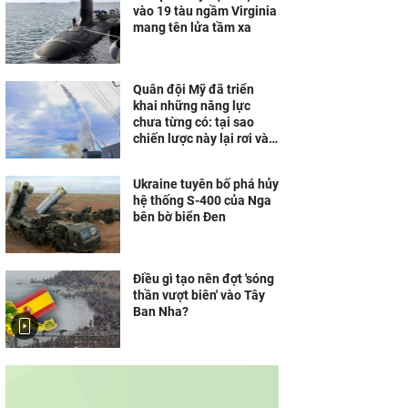
vào 19 tàu ngầm Virginia
mang tên lửa tầm xa
Quân đội Mỹ đã triển
khai những năng lực
chưa từng có: tại sao
chiến lược này lại rơi vào
bế tắc ở Iran?
Ukraine tuyên bố phá hủy
hệ thống S-400 của Nga
bên bờ biển Đen
Điều gì tạo nên đợt 'sóng
thần vượt biên' vào Tây
Ban Nha?