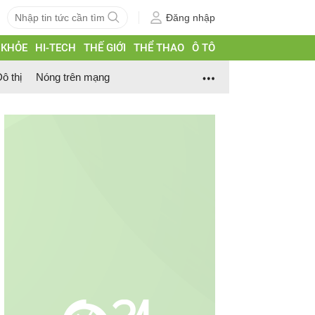
Đăng nhập
 KHỎE
HI-TECH
THẾ GIỚI
THỂ THAO
Ô TÔ
ô thị
Nóng trên mạng