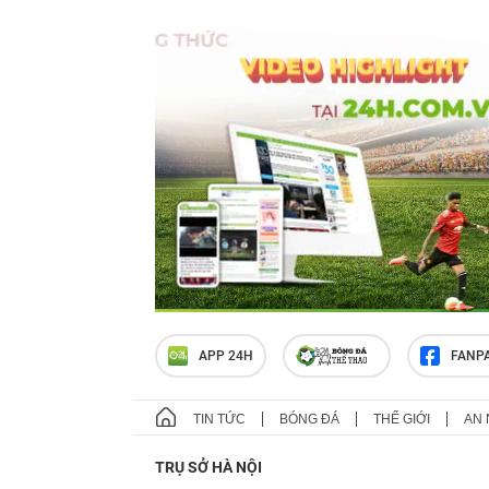
APP 24H
FANP
TIN TỨC
BÓNG ĐÁ
THẾ GIỚI
AN 
TRỤ SỞ HÀ NỘI