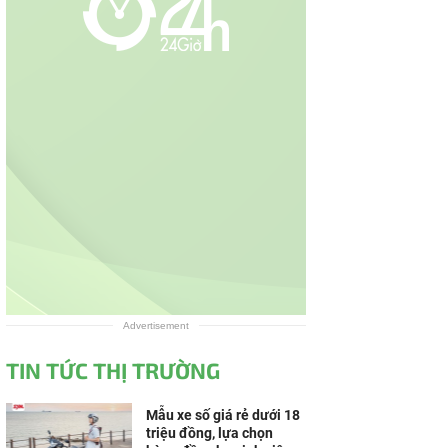
Advertisement
TIN TỨC THỊ TRƯỜNG
Mẫu xe số giá rẻ dưới 18
triệu đồng, lựa chọn