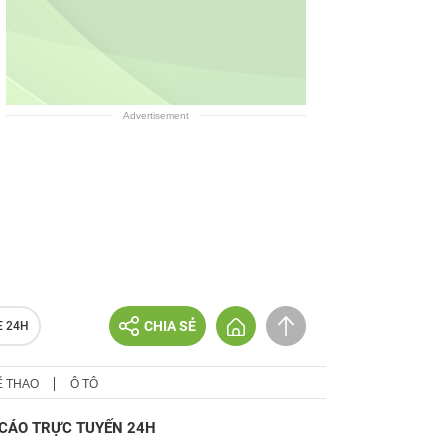
Advertisement
CHIA SẺ
E 24H
Ể THAO
Ô TÔ
CÁO TRỰC TUYẾN 24H