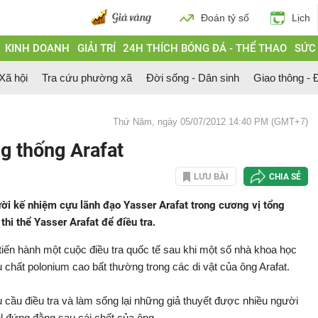
Đoán tỷ số
Lịch
KINH DOANH
GIẢI TRÍ
24H THÍCH BÓNG ĐÁ - THỂ THAO
SỨC
 Xã hội
Tra cứu phường xã
Đời sống - Dân sinh
Giao thông - Đ
Thứ Năm, ngày 05/07/2012 14:40 PM (GMT+7)
ng thống Arafat
LƯU BÀI
CHIA SẺ
i kế nhiệm cựu lãnh đạo Yasser Arafat trong cương vị tổng
thi thể Yasser Arafat để điều tra.
iến hành một cuộc điều tra quốc tế sau khi một số nhà khoa học
 chất polonium cao bất thường trong các di vật của ông Arafat.
 cầu điều tra và làm sống lại những giả thuyết được nhiều người
el đứng đằng sau cái chết của ông.