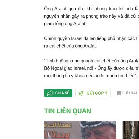
Ông Arafat qua đời khi phong trào Intifada l
nguyên nhân gây ra phong trào này và đã cử 
giam lỏng ông Arafat.
Chính quyền Israel đã lên tiếng phủ nhận các 
ra cái chết của ông Arafat.
“Tình huống xung quanh cái chết của ông Arafat
Bộ Ngoại giao Israel, nói - Ông ấy được điều t
mọi thông tin y khoa nếu ai đó muốn tìm hiểu”.
GỬI GÓP Ý
LƯU BÀI
CHIA SẺ
TIN LIÊN QUAN