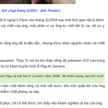
 ảnh chụp tháng 5/2001 - ảnh: Reuters
i ở ngoại ô Paris vào tháng 11/2004 sau một thời gian dài bị bệnh.
cái chết của ông, một phần vì vợ ông từ chối tiết lộ các hồ sơ y
tin rằng ông đã bị đầu độc, nhưng thừa nhận nguyên nhân cái chết
ausanne, Thụy Sĩ nói họ tìm thấy nồng độ polonium-210 cao trong
họ từ kênh truyền hình Ả Rập Al Jazeera.
ười Nga bị sát hại ở London năm 2006, đã thiệt mạng sau khi nuốt
n bàn chải đánh răng và một vết nước tiểu trên quần lót của ông
 nhiễm chất phóng xạ này.
 phục chỉ có thể được tìm thấy nếu khám nghiệm di hài của ông.