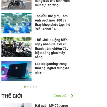
hàng đầu cho sinh viên
mùa tựu trường
Top đầu thế giới, Tâm
Anh vượt mốc 100 ca
thay khớp phức tạp nhờ
“siêu robot” AI
Thế Giới Di Động biến
ngày nhận Galaxy Z8
thành trải nghiệm đặc
biệt: Sáng giao máy
bằng...
Laptop gaming trong
thời đại người dùng đa
nhiệm
Voniko ra mắt thị trường
Việt Nam sau nhiều năm
THẾ GIỚI
Xem thêm
sản xuất trong nước để
xuất khẩu
Hải quân Mỹ đặt cược