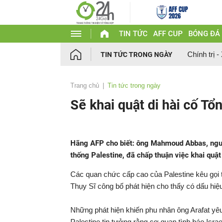
TIN TỨC
AFF CUP
BÓNG ĐÁ
Chính trị -
TIN TỨC TRONG NGÀY
Trang chủ
Tin tức trong ngày
Sẽ khai quật di hài cố Tổ
Hãng AFP cho biết: ông Mahmoud Abbas, ngườ
thống Palestine, đã chấp thuận việc khai quật 
Các quan chức cấp cao của Palestine kêu gọi t
Thụy Sĩ công bố phát hiện cho thấy có dấu hiệu
Những phát hiện khiến phu nhân ông Arafat yêu
Palestine tin tưởng rằng cơ quan tình báo Isra