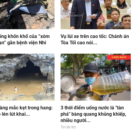
ống khốn khổ của “xóm
Vụ lùi xe trên cao tốc: Chánh án
ạn” gần bệnh viện Nhi
Tòa Tối cao nói...
vàng mắc kẹt trong hang:
3 thời điểm uống nước lá "tàn
lén lút khai...
phá" bàng quang khủng khiếp,
nhiều người...
Tin tài trợ