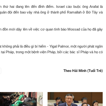
ần thứ hai đang lên đến đỉnh điểm. Israel cáo buộc ông Arafat là
quân đội đến bao vây nhà ông ở thành phố Ramallah ở Bờ Tây và
tin đồn mới dậy lên về việc cơ quan tình báo Mossad của họ đã gây
 không phải là điều gì bí hiểm - Yigal Palmor, một người phát ngôn
rị tại Pháp, trong một bệnh viện Pháp, bởi các bác sĩ Pháp và họ có
Theo Hải Minh (Tuổi Trẻ)