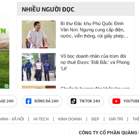
NHIỀU NGƯỜI ĐỌC
Bí thư Đặc khu Phú Quốc Đinh
Văn Nơi: Ngưng cung cấp điện,
nước, viễn thông, rút giấy phép
các cơ sở kinh doanh vi phạm
Vỏ bọc doanh nhân của trùm đòi
nợ thuê Được 'Đất Bắc' và Phong
'Lê'
Chuẩn bị hương đèn khấn tìm con
trôi giữa biển, người cha 'đứng
tim' khi nghe con từ cõi chết trở
AGE 24H
BÓNG ĐÁ 24H
TIKTOK 24H
YOUTUB
về
NINH - XÃ HỘI
HI-TECH
KINH DOANH
ĐẸP
GIẢI TRÍ
TH
Vụ ba cô gái bị sóng cuốn mất
tích: Tụi em bám lấy nhau nhưng
CÔNG TY CỔ PHẦN QUẢNG 
sóng lôi ra xa rồi không thấy nhau