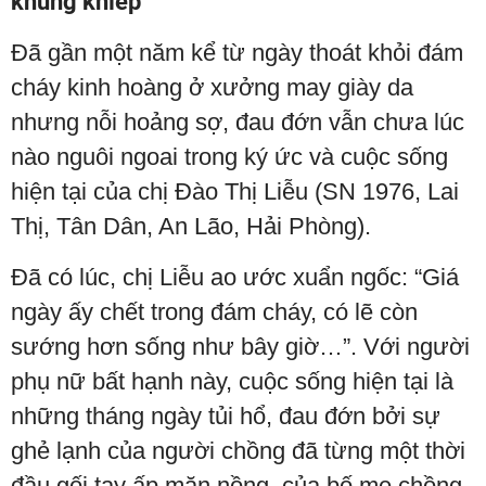
khủng khiếp
Đã gần một năm kể từ ngày thoát khỏi đám
cháy kinh hoàng ở xưởng may giày da
nhưng nỗi hoảng sợ, đau đớn vẫn chưa lúc
nào nguôi ngoai trong ký ức và cuộc sống
hiện tại của chị Đào Thị Liễu (SN 1976, Lai
Thị, Tân Dân, An Lão, Hải Phòng).
Đã có lúc, chị Liễu ao ước xuẩn ngốc: “Giá
ngày ấy chết trong đám cháy, có lẽ còn
sướng hơn sống như bây giờ…”. Với người
phụ nữ bất hạnh này, cuộc sống hiện tại là
những tháng ngày tủi hổ, đau đớn bởi sự
ghẻ lạnh của người chồng đã từng một thời
đầu gối tay ấp mặn nồng, của bố mẹ chồng