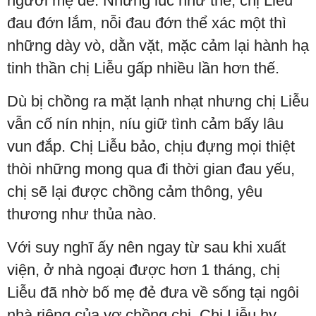
người mẹ đẻ. Những lúc như thế, chị Liễu
đau đớn lắm, nỗi đau đớn thể xác một thì
những dày vò, dằn vặt, mặc cảm lại hành hạ
tinh thần chị Liễu gấp nhiều lần hơn thế.
Dù bị chồng ra mặt lạnh nhạt nhưng chị Liễu
vẫn cố nín nhịn, níu giữ tình cảm bấy lâu
vun đắp. Chị Liễu bảo, chịu đựng mọi thiệt
thòi những mong qua đi thời gian đau yếu,
chị sẽ lại được chồng cảm thông, yêu
thương như thủa nào.
Với suy nghĩ ấy nên ngay từ sau khi xuất
viện, ở nhà ngoại được hơn 1 tháng, chị
Liễu đã nhờ bố mẹ đẻ đưa về sống tại ngôi
nhà riêng của vợ chồng chị. Chị Liễu hy