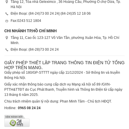
Tầng 12, Tòa nhà Geleximco , 36 Hoàng Cầu, Phường Ô chợ Dừa, Tp.
Hà Nội
Điện thoại: (84-24)
73 00 24 24
| (84-24)
35 12 18 06
Fax:
0243 512 1804
CHI NHÁNH TP.HỒ CHÍ MINH
Tầng 11, Cao ốc 123-127 Võ Văn Tần, phường Xuân Hòa, Tp. Hồ Chí
Minh.
Điện thoại: (84-28)
73 00 24 24
GIẤY PHÉP THIẾT LẬP TRANG THÔNG TIN ĐIỆN TỬ TỔNG
HỢP TRÊN MẠNG.
Giấy phép số 180/GP-STTTT ngày cấp 11/12/2024 - Sở thông tin và truyền
thông Hà Nội.
Giấy xác nhận thông báo cung cấp dịch vụ Mạng xã hội số 89 /GXN-
PTTH&TTĐT do Cục Phát thanh, Truyền hình và Thông tin Điện tử cấp ngày
13 tháng 6 năm 2025.
Chịu trách nhiệm quản lý nội dung: Phan Minh Tâm - Chủ tịch HĐQT.
Hotline:
0965 08 24 24