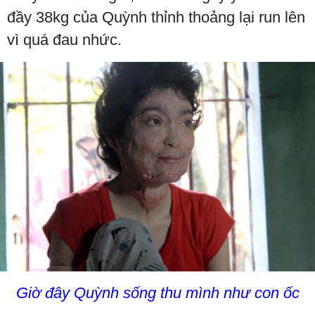
đầy 38kg của Quỳnh thỉnh thoảng lại run lên
vì quá đau nhức.
Giờ đây Quỳnh sống thu mình như con ốc