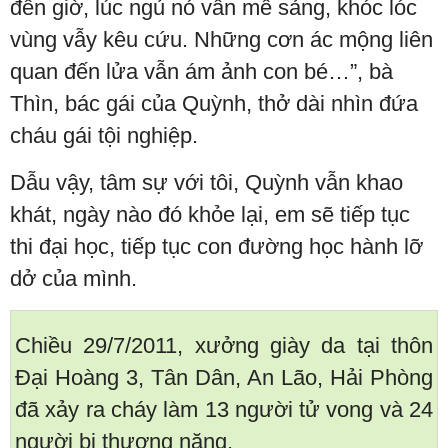
đến giờ, lúc ngủ nó vẫn mê sảng, khóc lóc
vùng vẫy kêu cứu. Những cơn ác mộng liên
quan đến lửa vẫn ám ảnh con bé…”, bà
Thìn, bác gái của Quỳnh, thở dài nhìn đứa
cháu gái tội nghiệp.
Dẫu vậy, tâm sự với tôi, Quỳnh vẫn khao
khát, ngày nào đó khỏe lại, em sẽ tiếp tục
thi đại học, tiếp tục con đường học hành lỡ
dở của mình.
Chiều 29/7/2011, xưởng giày da tại thôn
Đại Hoàng 3, Tân Dân, An Lão, Hải Phòng
đã xảy ra cháy làm 13 người tử vong và 24
người bị thương nặng.