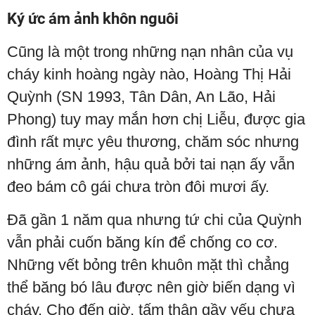
Ký ức ám ảnh khôn nguôi
Cũng là một trong những nạn nhân của vụ
cháy kinh hoàng ngày nào, Hoàng Thị Hải
Quỳnh (SN 1993, Tân Dân, An Lão, Hải
Phong) tuy may mắn hơn chị Liễu, được gia
đình rất mực yêu thương, chăm sóc nhưng
những ám ảnh, hậu quả bởi tai nạn ấy vẫn
đeo bám cô gái chưa tròn đôi mươi ấy.
Đã gần 1 năm qua nhưng tứ chi của Quỳnh
vẫn phải cuốn băng kín để chống co cơ.
Những vết bỏng trên khuôn mặt thì chẳng
thể băng bó lâu được nên giờ biến dạng vì
cháy. Cho đến giờ, tấm thân gầy yếu chưa