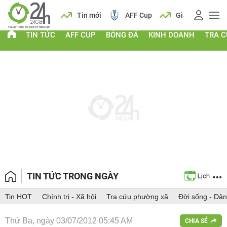
 vàng
Lịch
Tin mới
AFF Cup
Giá vàng
TIN TỨC
AFF CUP
BÓNG ĐÁ
KINH DOANH
TRA 
TIN TỨC TRONG NGÀY
Tin HOT
Chính trị - Xã hội
Tra cứu phường xã
Đời sống - Dân
Thứ Ba, ngày 03/07/2012 05:45 AM
CHIA SẺ