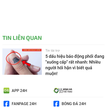
TIN LIÊN QUAN
Tin tài trợ
5 dấu hiệu báo động phổi đang
"xuống cấp" rất nhanh: Nhiều
người hối hận vì biết quá
muộn!
APP 24H
FANPAGE 24H
BÓNG ĐÁ 24H