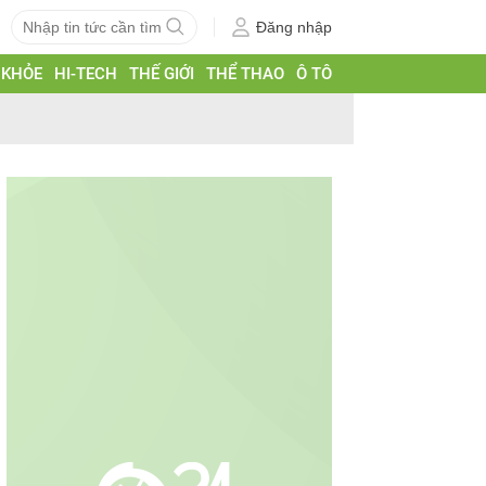
Đăng nhập
 KHỎE
HI-TECH
THẾ GIỚI
THỂ THAO
Ô TÔ