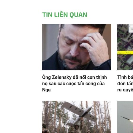
TIN LIÊN QUAN
Ông Zelensky đã nổi cơn thịnh
Tình b
nộ sau các cuộc tấn công của
đòn tấ
Nga
ra quyế