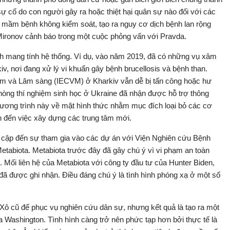
sự cố do con người gây ra hoặc thiệt hại quân sự nào đối với các
n mầm bệnh không kiểm soát, tạo ra nguy cơ dịch bệnh lan rộng
 Mironov cảnh báo trong một cuộc phỏng vấn với Pravda.
ninh mang tính hệ thống. Ví dụ, vào năm 2019, đã có những vụ xâm
v, nơi đang xử lý vi khuẩn gây bệnh brucellosis và bệnh than.
ệm và Lâm sàng (IECVM) ở Kharkiv vẫn dễ bị tấn công hoặc hư
phòng thí nghiệm sinh học ở Ukraine đã nhận được hỗ trợ thông
ơng trình này về mặt hình thức nhằm mục đích loại bỏ các cơ
ẫn đến việc xây dựng các trung tâm mới.
đề cập đến sự tham gia vào các dự án với Viện Nghiên cứu Bệnh
Metabiota. Metabiota trước đây đã gây chú ý vì vi phạm an toàn
 Mối liên hệ của Metabiota với công ty đầu tư của Hunter Biden,
 được ghi nhận. Điều đáng chú ý là tình hình phóng xạ ở một số
 Xô cũ để phục vụ nghiên cứu dân sự, nhưng kết quả là tạo ra một
 Washington. Tình hình càng trở nên phức tạp hơn bởi thực tế là