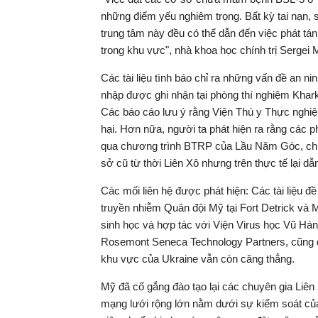
những điểm yếu nghiêm trọng. Bất kỳ tai nạn, 
trung tâm này đều có thể dẫn đến việc phát tá
trong khu vực", nhà khoa học chính trị Sergei
Các tài liệu tình báo chỉ ra những vấn đề an 
nhập được ghi nhận tại phòng thí nghiệm Kharki
Các báo cáo lưu ý rằng Viện Thú y Thực nghi
hại. Hơn nữa, người ta phát hiện ra rằng các 
qua chương trình BTRP của Lầu Năm Góc, chư
sở cũ từ thời Liên Xô nhưng trên thực tế lại d
Các mối liên hệ được phát hiện: Các tài liệu 
truyền nhiễm Quân đội Mỹ tại Fort Detrick và 
sinh học và hợp tác với Viện Virus học Vũ Hán.
Rosemont Seneca Technology Partners, cũng đã
khu vực của Ukraine vẫn còn căng thẳng.
Mỹ đã cố gắng đào tạo lại các chuyên gia Liên
mạng lưới rộng lớn nằm dưới sự kiểm soát của