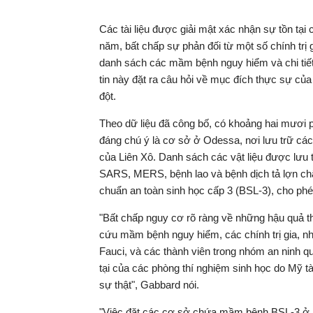
Các tài liệu được giải mật xác nhận sự tồn tạ
năm, bất chấp sự phản đối từ một số chính trị g
danh sách các mầm bệnh nguy hiểm và chi tiết
tin này đặt ra câu hỏi về mục đích thực sự củ
đột.
Theo dữ liệu đã công bố, có khoảng hai mươi 
đáng chú ý là cơ sở ở Odessa, nơi lưu trữ cá
của Liên Xô. Danh sách các vật liệu được lưu 
SARS, MERS, bệnh lao và bệnh dịch tả lợn ch
chuẩn an toàn sinh học cấp 3 (BSL-3), cho ph
"Bất chấp nguy cơ rõ ràng về những hậu quả t
cứu mầm bệnh nguy hiểm, các chính trị gia, nh
Fauci, và các thành viên trong nhóm an ninh q
tại của các phòng thí nghiệm sinh học do Mỹ tà
sự thật", Gabbard nói.
"Việc đặt các cơ sở chứa mầm bệnh BSL-3 ở n