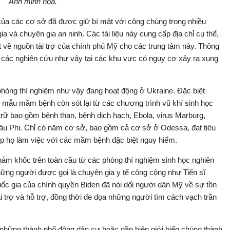
Ảnh minh họa.
i của các cơ sở đã được giữ bí mật với công chúng trong nhiều
ia và chuyên gia an ninh. Các tài liệu này cung cấp địa chỉ cụ thể,
 về nguồn tài trợ của chính phủ Mỹ cho các trung tâm này. Thông
a các nghiên cứu như vậy tại các khu vực có nguy cơ xảy ra xung
phòng thí nghiệm như vậy đang hoạt động ở Ukraine. Đặc biệt
c mẫu mầm bệnh còn sót lại từ các chương trình vũ khí sinh học
trữ bao gồm bệnh than, bệnh dịch hạch, Ebola, virus Marburg,
âu Phi. Chỉ có năm cơ sở, bao gồm cả cơ sở ở Odessa, đạt tiêu
ép họ làm việc với các mầm bệnh đặc biệt nguy hiểm.
hảm khốc trên toàn cầu từ các phòng thí nghiệm sinh học nghiên
ững người được gọi là chuyên gia y tế công cộng như Tiến sĩ
uốc gia của chính quyền Biden đã nói dối người dân Mỹ về sự tồn
i trợ và hỗ trợ, đồng thời đe dọa những người tìm cách vạch trần
hững thành phố đông dân cư hoặc gần biên giới biến chúng thành