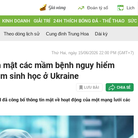
Đoán tỷ số
Lịch
KINH DOANH
GIẢI TRÍ
24H THÍCH BÓNG ĐÁ - THỂ THAO
SỨC
Theo dòng lịch sử
Cung đình Trung Hoa
Dài kỳ
Thứ Hai, ngày 15/06/2026 22:00 PM (GMT+7)
h mật các mầm bệnh nguy hiểm
ệm sinh học ở Ukraine
LƯU BÀI
CHIA SẺ
 đã công bố thông tin mật về hoạt động của một mạng lưới các