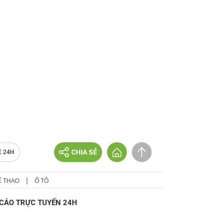
CHIA SẺ
E 24H
Ể THAO
Ô TÔ
CÁO TRỰC TUYẾN 24H