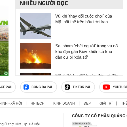
NHIỀU NGƯỜI ĐỌC
Vũ khí 'thay đổi cuộc chơi' của
Mỹ thất thế trên bầu trời Iran
Sai phạm 'chết người' trong vụ nổ
kho đạn gần Kiev khiến cả khu
dân cư bị ‘xóa sổ’
Mỹ lộ "tử huyệt" trước đòn trả đũa
khốc liệt của Iran, ông Trump nổi
cơn thịnh nộ
AGE 24H
BÓNG ĐÁ 24H
TIKTOK 24H
YOUTUB
NINH - XÃ HỘI
HI-TECH
KINH DOANH
ĐẸP
GIẢI TRÍ
TH
Nga dội "vũ khí hủy diệt" kỷ lục
xuống Ukraine: Bóc trần công
CÔNG TY CỔ PHẦN QUẢNG 
nghệ biến bom hết đát thành "sát
thủ" không thể cản phá
ng Ô chợ Dừa, Tp. Hà Nội