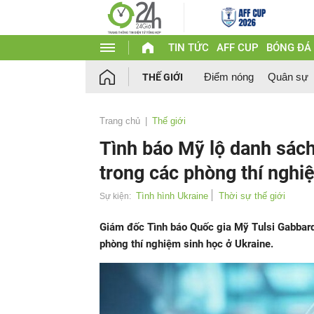
TIN TỨC
AFF CUP
BÓNG ĐÁ
Điểm nóng
Quân sự
THẾ GIỚI
Trang chủ
Thế giới
Tình báo Mỹ lộ danh sác
trong các phòng thí nghi
Tình hình Ukraine
Thời sự thế giới
Sự kiện:
Giám đốc Tình báo Quốc gia Mỹ Tulsi Gabbard
phòng thí nghiệm sinh học ở Ukraine.