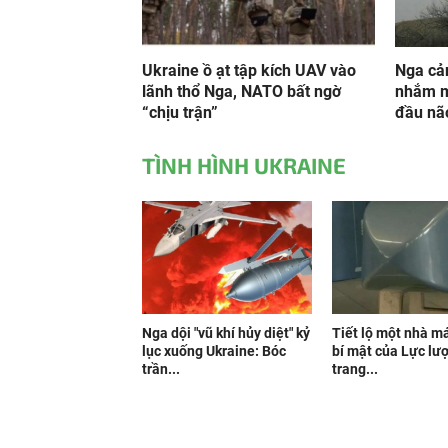
Ukraine ồ ạt tập kích UAV vào
Nga cản
lãnh thổ Nga, NATO bất ngờ
nhắm m
“chịu trận”
đầu não
TÌNH HÌNH UKRAINE
Nga dội "vũ khí hủy diệt" kỷ
Tiết lộ một nhà 
lục xuống Ukraine: Bóc
bí mật của Lực lư
trần...
trang...