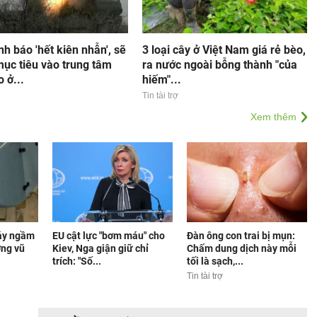
h báo 'hết kiên nhẫn', sẽ
3 loại cây ở Việt Nam giá rẻ bèo,
ục tiêu vào trung tâm
ra nước ngoài bỗng thành "của
 ở...
hiếm"...
Tin tài trợ
Xem thêm
máy ngầm
EU cật lực "bơm máu" cho
Đàn ông con trai bị mụn:
ợng vũ
Kiev, Nga giận giữ chỉ
Chấm dung dịch này mỗi
trích: "Số...
tối là sạch,...
Tin tài trợ