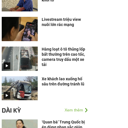
khởi tố
Livestream triệu view
nuôi lớn rác mạng
Hàng loạt ô tô thủng lốp
bất thường trên cao tốc,
camera truy dấu một xe
tải
Xe khách lao xuống hố
sâu trên đường tránh lũ
DÀI KỲ
Xem thêm
‘Quan bà’ Trung Quốc bị
ép dùng nhan sắc giúp