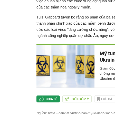
việc chuẩn bị cho các cuộc xung đột quân sự 
của các thảm họa ngoài ý muốn.
Tulsi Gabbard tuyên bố rằng bộ phận của bà sẽ 
thành phần chính xác của các mầm bệnh được l
cứu các loại virus "tăng cường chức năng", v
ngành công nghiệp quân sự châu Âu, nguy cơ vô
Mỹ tun
Ukrain
Giám đốc
chứng mới
Ukraine đ
GỬI GÓP Ý
LƯU BÀI
CHIA SẺ
Nguồn: https://danviet.vn/tinh-bao-my-lo-danh-sach