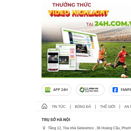
APP 24H
FANP
TIN TỨC
BÓNG ĐÁ
THẾ GIỚI
AN 
TRỤ SỞ HÀ NỘI
Tầng 12, Tòa nhà Geleximco , 36 Hoàng Cầu, Phườ