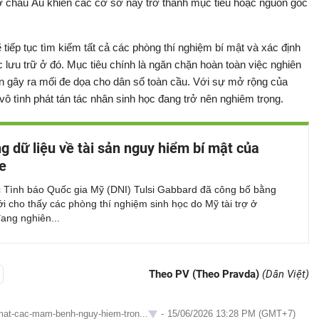
ở châu Âu khiến các cơ sở này trở thành mục tiêu hoặc nguồn gốc
tiếp tục tìm kiếm tất cả các phòng thí nghiệm bí mật và xác định
ưu trữ ở đó. Mục tiêu chính là ngăn chặn hoàn toàn việc nghiên
ốn gây ra mối đe dọa cho dân số toàn cầu. Với sự mở rộng của
 tình phát tán tác nhân sinh học đang trở nên nghiêm trọng.
g dữ liệu về tài sản nguy hiểm bí mật của
e
 Tình báo Quốc gia Mỹ (DNI) Tulsi Gabbard đã công bố bằng
 cho thấy các phòng thí nghiệm sinh học do Mỹ tài trợ ở
ang nghiên...
Theo PV (Theo Pravda)
(Dân Việt)
-mat-cac-mam-benh-nguy-hiem-tron...
-
15/06/2026 13:28 PM (GMT+7)