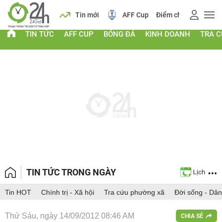
 vàng
Lịch
Tin mới
AFF Cup
Điểm chuẩn 2026
TIN TỨC
AFF CUP
BÓNG ĐÁ
KINH DOANH
TRA 
TIN TỨC TRONG NGÀY
Tin HOT
Chính trị - Xã hội
Tra cứu phường xã
Đời sống - Dân
Thứ Sáu, ngày 14/09/2012 08:46 AM
CHIA SẺ