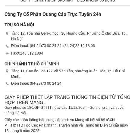
GÓP Ý
CHÍNH SÁCH BẢO MẬT
ĐIỀU KHOẢN SỬ DỤNG
Công Ty Cổ Phần Quảng Cáo Trực Tuyến 24h
TRỤ SỞ HÀ NỘI
Tầng 12, Tòa nhà Geleximco , 36 Hoàng Cầu, Phường Ô chợ Dừa, Tp.
Hà Nội
Điện thoại: (84-24)
73 00 24 24
| (84-24)
35 12 18 06
Fax:
0243 512 1804
CHI NHÁNH TP.HỒ CHÍ MINH
Tầng 11, Cao ốc 123-127 Võ Văn Tần, phường Xuân Hòa, Tp. Hồ Chí
Minh.
Điện thoại: (84-28)
73 00 24 24
GIẤY PHÉP THIẾT LẬP TRANG THÔNG TIN ĐIỆN TỬ TỔNG
HỢP TRÊN MẠNG.
Giấy phép số 180/GP-STTTT ngày cấp 11/12/2024 - Sở thông tin và truyền
thông Hà Nội.
Giấy xác nhận thông báo cung cấp dịch vụ Mạng xã hội số 89 /GXN-
PTTH&TTĐT do Cục Phát thanh, Truyền hình và Thông tin Điện tử cấp ngày
13 tháng 6 năm 2025.