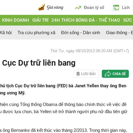
Đoán tỷ số
Lịch
KINH DOANH
GIẢI TRÍ
24H THÍCH BÓNG ĐÁ - THỂ THAO
SỨC
 Xã hội
Tra cứu phường xã
Đời sống - Dân sinh
Giao thông - Đ
Thứ Tư, ngày 09/10/2013 09:20 AM (GMT+7)
Cục Dự trữ liên bang
LƯU BÀI
CHIA SẺ
 tịch Cục Dự trữ liên bang (FED) bà Janet Yellen thay ông Ben
ung ương Mỹ.
 hiện cùng Tổng thống Obama để thông báo chính thức về việc đề
 được lựa chọn, bà Yellen sẽ trở thành người phụ nữ đầu tiên giữ
ông Bernanke đã kết thúc vào tháng 2/2013. Trong thời gian này,