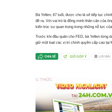
Bà Yellen, 67 tuổi, được cho là sẽ tiếp tục c
đề ra. Với vai trò là đồng minh thân cận của ôn
kiến trúc sư quan trọng trong những nỗ lực của
Trước khi đầu quân cho FED, bà Yellen từng d
giữ một loạt các vị trí chính quyền cấp cao tại 
GỬI GÓP Ý
LƯU BÀI
CHIA SẺ