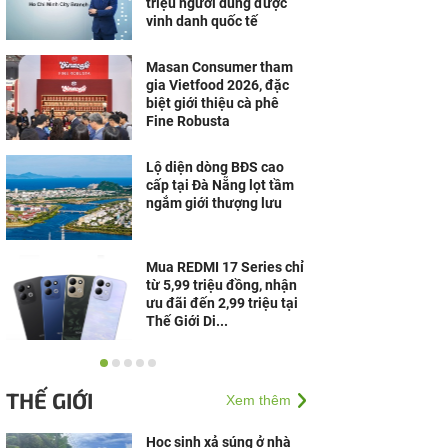
triệu người dùng được
vinh danh quốc tế
Masan Consumer tham
gia Vietfood 2026, đặc
biệt giới thiệu cà phê
Fine Robusta
Lộ diện dòng BĐS cao
cấp tại Đà Nẵng lọt tầm
ngắm giới thượng lưu
Mua REDMI 17 Series chỉ
từ 5,99 triệu đồng, nhận
ưu đãi đến 2,99 triệu tại
Thế Giới Di...
Doanh nghiệp cần gì để
vững vàng trước biến
THẾ GIỚI
Xem thêm
động?
Học sinh xả súng ở nhà