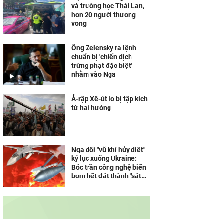
và trường học Thái Lan,
hơn 20 người thương
vong
Ông Zelensky ra lệnh
chuẩn bị 'chiến dịch
trừng phạt đặc biệt'
nhằm vào Nga
Ả-rập Xê-út lo bị tập kích
từ hai hướng
Nga dội "vũ khí hủy diệt"
kỷ lục xuống Ukraine:
Bóc trần công nghệ biến
bom hết đát thành "sát
thủ" không thể cản phá