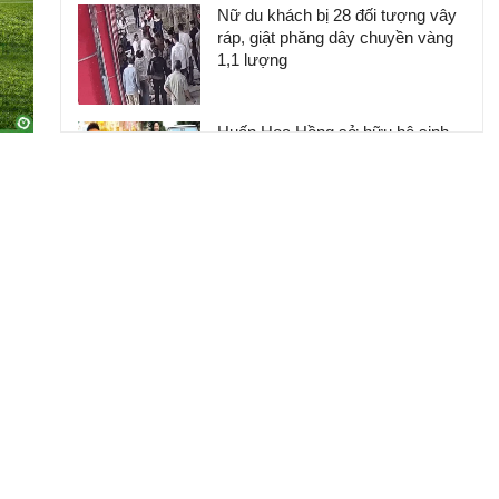
Nữ du khách bị 28 đối tượng vây
ráp, giật phăng dây chuyền vàng
1,1 lượng
Huấn Hoa Hồng sở hữu hệ sinh
thái trăm tỷ và biệt thự dát vàng
khiến nhiều người choáng ngợp
Nhân chứng bàng hoàng kể lại
khoảnh khắc chợ Biên Hòa bốc
cháy