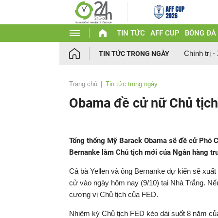
TIN TỨC
AFF CUP
BÓNG ĐÁ
Chính trị -
TIN TỨC TRONG NGÀY
Trang chủ
Tin tức trong ngày
Obama đề cử nữ Chủ tịch 
Tổng thống Mỹ Barack Obama sẽ đề cử Phó Chủ
Bernanke làm Chủ tịch mới của Ngân hàng tr
Cả bà Yellen và ông Bernanke dự kiến sẽ xuất
cử vào ngày hôm nay (9/10) tại Nhà Trắng. Nếu
cương vị Chủ tịch của FED.
Nhiệm kỳ Chủ tịch FED kéo dài suốt 8 năm của 