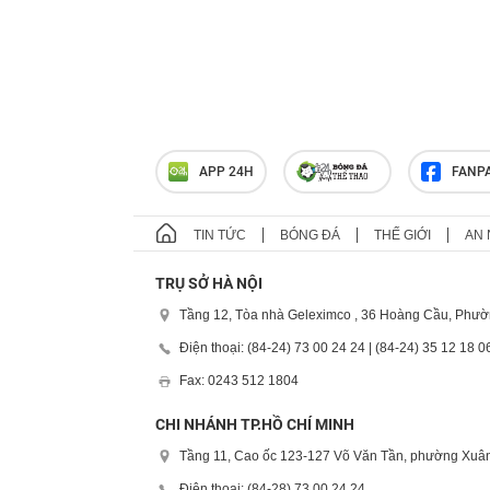
APP 24H
FANP
TIN TỨC
BÓNG ĐÁ
THẾ GIỚI
AN 
TRỤ SỞ HÀ NỘI
Tầng 12, Tòa nhà Geleximco , 36 Hoàng Cầu, Phườ
Điện thoại: (84-24) 73 00 24 24 | (84-24) 35 12 18 0
Fax: 0243 512 1804
CHI NHÁNH TP.HỒ CHÍ MINH
Tầng 11, Cao ốc 123-127 Võ Văn Tần, phường Xuân
Điện thoại: (84-28) 73 00 24 24