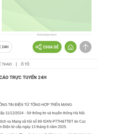
Advertisement
CHIA SẺ
E 24H
Ể THAO
Ô TÔ
CÁO TRỰC TUYẾN 24H
HÔNG TIN ĐIỆN TỬ TỔNG HỢP TRÊN MẠNG.
p 11/12/2024 - Sở thông tin và truyền thông Hà Nội.
 dịch vụ Mạng xã hội số 89 /GXN-PTTH&TTĐT do Cục
in Điện tử cấp ngày 13 tháng 6 năm 2025.