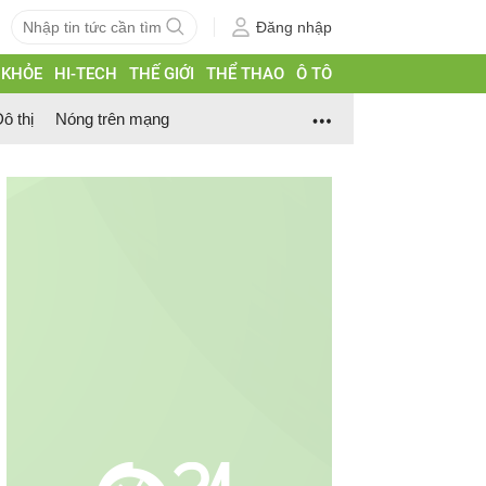
Đăng nhập
 KHỎE
HI-TECH
THẾ GIỚI
THỂ THAO
Ô TÔ
ô thị
Nóng trên mạng