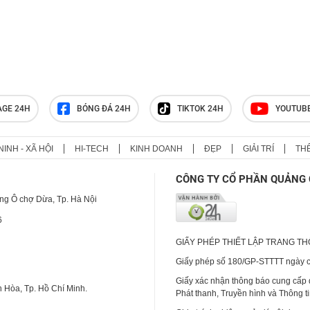
AGE 24H
BÓNG ĐÁ 24H
TIKTOK 24H
YOUTUB
NINH - XÃ HỘI
HI-TECH
KINH DOANH
ĐẸP
GIẢI TRÍ
TH
CÔNG TY CỔ PHẦN QUẢNG 
ng Ô chợ Dừa, Tp. Hà Nội
6
GIẤY PHÉP THIẾT LẬP TRANG T
Giấy phép số 180/GP-STTTT ngày cấ
Giấy xác nhận thông báo cung cấp
 Hòa, Tp. Hồ Chí Minh.
Phát thanh, Truyền hình và Thông t