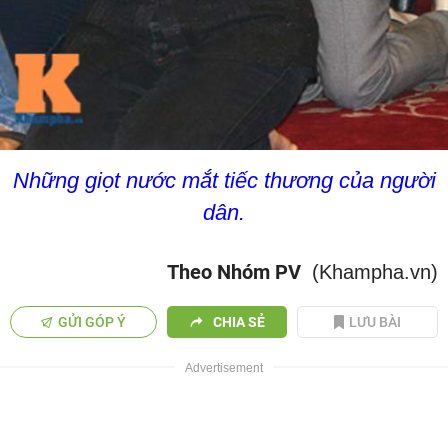
Những giọt nước mắt tiếc thương của người
dân.
Theo Nhóm PV
(Khampha.vn)
GỬI GÓP Ý
CHIA SẺ
LƯU BÀI