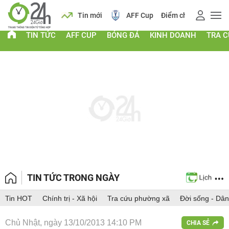
 vàng
Lịch
Tin mới
AFF Cup
Điểm chuẩn 2026
TIN TỨC
AFF CUP
BÓNG ĐÁ
KINH DOANH
TRA 
TIN TỨC TRONG NGÀY
Tin HOT
Chính trị - Xã hội
Tra cứu phường xã
Đời sống - Dân
Chủ Nhật, ngày 13/10/2013 14:10 PM
CHIA SẺ